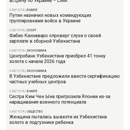
встречу по Украине – СМИ
5 АВГУСТА
|
В МИРЕ
Путин назначил новых командующих
группировками войск в Украине
5 АВГУСТА
|
СПОРТ
Фабио Каннаваро опроверг слухи о своей
зарплате в сборной Узбекистана
5 АВГУСТА
|
ЭКОНОМИКА
Центробанк Узбекистана приобрел 41 тонну
золота с начала 2026 года
5 АВГУСТА
|
ЭКОНОМИКА
В Узбекистане предложили ввести сертификацию
частных учебных центров
5 АВГУСТА
|
В МИРЕ
Сестра Ким Чен Ына пригрозила Японии из-за
наращивания военного потенциала
5 АВГУСТА
|
ОБЩЕСТВО
Женщина пыталась вывезти из Узбекистана
золото в подгузнике ребенка