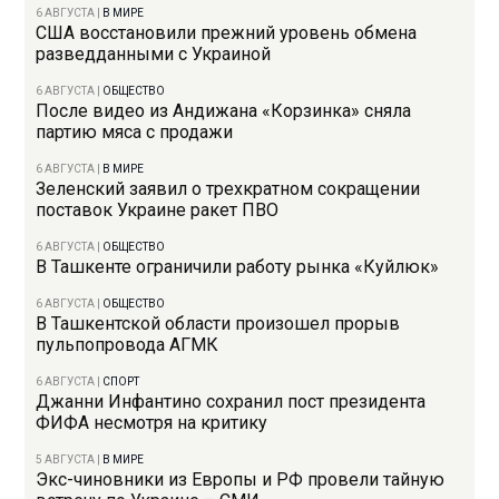
6 АВГУСТА
|
В МИРЕ
США восстановили прежний уровень обмена
разведданными с Украиной
6 АВГУСТА
|
ОБЩЕСТВО
После видео из Андижана «Корзинка» сняла
партию мяса с продажи
6 АВГУСТА
|
В МИРЕ
Зеленский заявил о трехкратном сокращении
поставок Украине ракет ПВО
6 АВГУСТА
|
ОБЩЕСТВО
В Ташкенте ограничили работу рынка «Куйлюк»
6 АВГУСТА
|
ОБЩЕСТВО
В Ташкентской области произошел прорыв
пульпопровода АГМК
6 АВГУСТА
|
СПОРТ
Джанни Инфантино сохранил пост президента
ФИФА несмотря на критику
5 АВГУСТА
|
В МИРЕ
Экс-чиновники из Европы и РФ провели тайную