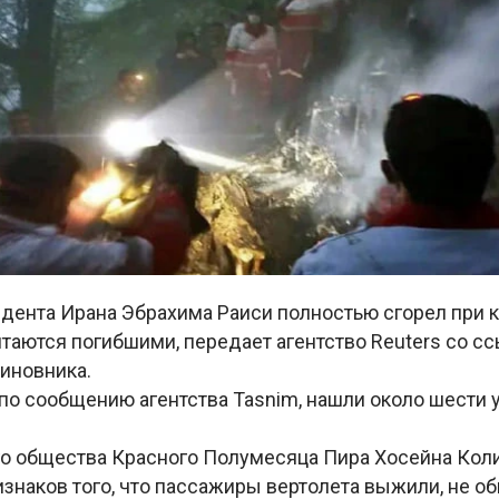
идента Ирана Эбрахима Раиси полностью сгорел при 
аются погибшими, передает агентство Reuters со сс
иновника.
по сообщению агентства Tasnim, нашли около шести 
го общества Красного Полумесяца Пира Хосейна Коли
изнаков того, что пассажиры вертолета выжили, не о