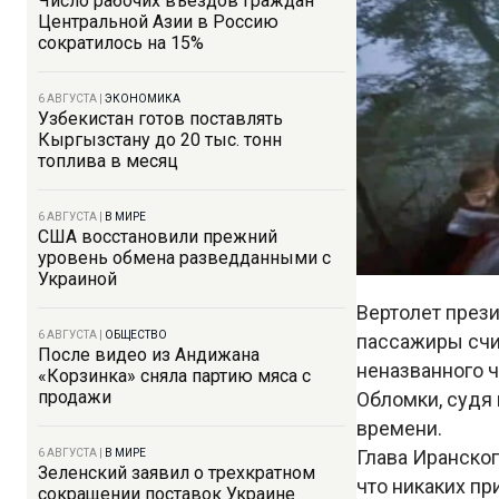
Число рабочих въездов граждан
Центральной Азии в Россию
сократилось на 15%
6 АВГУСТА
|
ЭКОНОМИКА
Узбекистан готов поставлять
Кыргызстану до 20 тыс. тонн
топлива в месяц
6 АВГУСТА
|
В МИРЕ
США восстановили прежний
уровень обмена разведданными с
Украиной
Вертолет през
6 АВГУСТА
|
ОБЩЕСТВО
пассажиры счит
После видео из Андижана
неназванного ч
«Корзинка» сняла партию мяса с
продажи
Обломки, судя 
времени.
Глава Иранско
6 АВГУСТА
|
В МИРЕ
Зеленский заявил о трехкратном
что никаких пр
сокращении поставок Украине