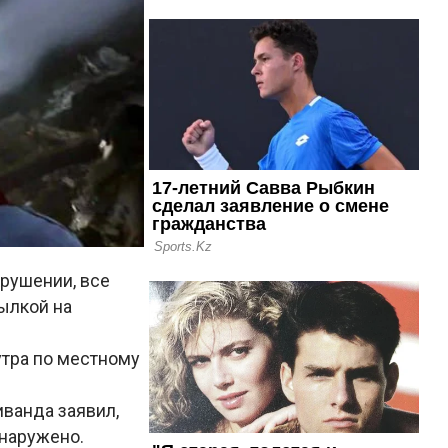
крушении, все
ылкой на
утра по местному
ванда заявил,
бнаружено.