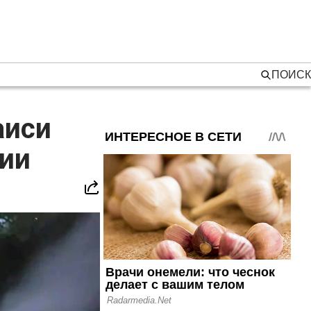
ПОИСК
аиси
нии