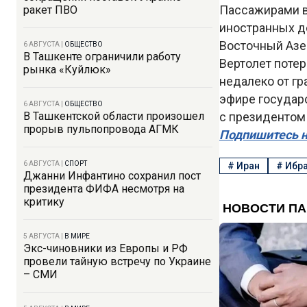
Пассажирами в
ракет ПВО
иностранных д
Восточный Азе
6 АВГУСТА
|
ОБЩЕСТВО
В Ташкенте ограничили работу
Вертолет потер
рынка «Куйлюк»
недалеко от гр
эфире государс
6 АВГУСТА
|
ОБЩЕСТВО
В Ташкентской области произошел
с президентом
прорыв пульпопровода АГМК
Подпишитесь н
6 АВГУСТА
|
СПОРТ
#
Иран
#
Ибра
Джанни Инфантино сохранил пост
президента ФИФА несмотря на
критику
5 АВГУСТА
|
В МИРЕ
Экс-чиновники из Европы и РФ
провели тайную встречу по Украине
– СМИ