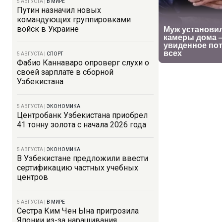
5 АВГУСТА
|
В МИРЕ
Путин назначил новых
командующих группировками
войск в Украине
5 АВГУСТА
|
СПОРТ
Фабио Каннаваро опроверг слухи о
своей зарплате в сборной
Узбекистана
5 АВГУСТА
|
ЭКОНОМИКА
Центробанк Узбекистана приобрел
41 тонну золота с начала 2026 года
5 АВГУСТА
|
ЭКОНОМИКА
В Узбекистане предложили ввести
сертификацию частных учебных
центров
5 АВГУСТА
|
В МИРЕ
Сестра Ким Чен Ына пригрозила
Японии из-за наращивания