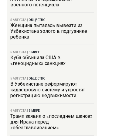
военного потенциала
5 АВГУСТА
|
ОБЩЕСТВО
Женщина пыталась вывезти из
Узбекистана золото в подгузнике
ребенка
5 АВГУСТА
|
В МИРЕ
Куба обвинила США в
«геноцидных» санкциях
5 АВГУСТА
|
ОБЩЕСТВО
В Узбекистане реформируют
кадастровую систему и упростят
регистрацию недвижимости
4 АВГУСТА
|
В МИРЕ
Трамп заявил о «последнем шансе»
для Ирана перед
«обезглавливанием»