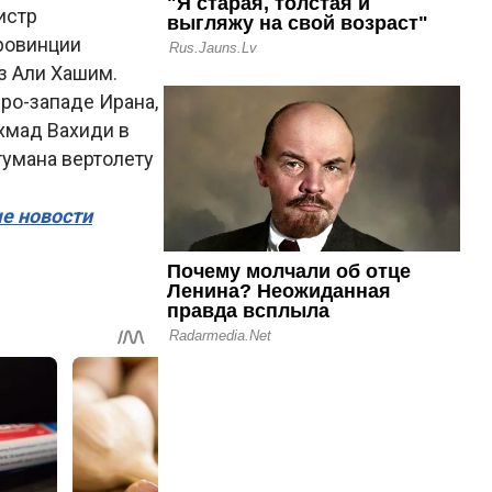
истр
ровинции
з Али Хашим.
ро-западе Ирана,
хмад Вахиди в
 тумана вертолету
ые новости