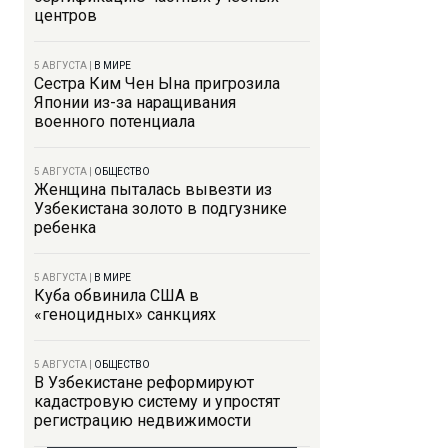
центров
5 АВГУСТА
|
В МИРЕ
Сестра Ким Чен Ына пригрозила
Японии из-за наращивания
военного потенциала
5 АВГУСТА
|
ОБЩЕСТВО
Женщина пыталась вывезти из
Узбекистана золото в подгузнике
ребенка
5 АВГУСТА
|
В МИРЕ
Куба обвинила США в
«геноцидных» санкциях
5 АВГУСТА
|
ОБЩЕСТВО
В Узбекистане реформируют
кадастровую систему и упростят
регистрацию недвижимости