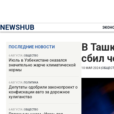
NEWSHUB
ЭКОН
В Ташк
ПОСЛЕДНИЕ НОВОСТИ
сбил ч
6 АВГУСТА
|
ОБЩЕСТВО
Июль в Узбекистане оказался
значительно жарче климатической
10 МАЯ 2024
|
ОБЩЕС
нормы
6 АВГУСТА
|
ПОЛИТИКА
Депутаты одобрили законопроект о
конфискации авто за дорожное
хулиганство
6 АВГУСТА
|
ОБЩЕСТВО