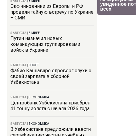
5 АВГУСТА
|
В МИРЕ
Экс-чиновники из Европы и РФ
провели тайную встречу по Украине
– СМИ
5 АВГУСТА
|
В МИРЕ
Путин назначил новых
командующих группировками
войск в Украине
5 АВГУСТА
|
СПОРТ
Фабио Каннаваро опроверг слухи о
своей зарплате в сборной
Узбекистана
5 АВГУСТА
|
ЭКОНОМИКА
Центробанк Узбекистана приобрел
41 тонну золота с начала 2026 года
5 АВГУСТА
|
ЭКОНОМИКА
В Узбекистане предложили ввести
сертификацию частных учебных