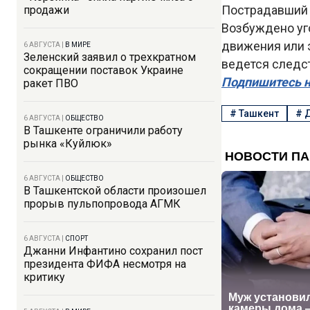
Пострадавший 
продажи
Возбуждено уго
движения или 
6 АВГУСТА
|
В МИРЕ
Зеленский заявил о трехкратном
ведется следс
сокращении поставок Украине
Подпишитесь н
ракет ПВО
#
Ташкент
#
6 АВГУСТА
|
ОБЩЕСТВО
В Ташкенте ограничили работу
рынка «Куйлюк»
6 АВГУСТА
|
ОБЩЕСТВО
В Ташкентской области произошел
прорыв пульпопровода АГМК
6 АВГУСТА
|
СПОРТ
Джанни Инфантино сохранил пост
президента ФИФА несмотря на
критику