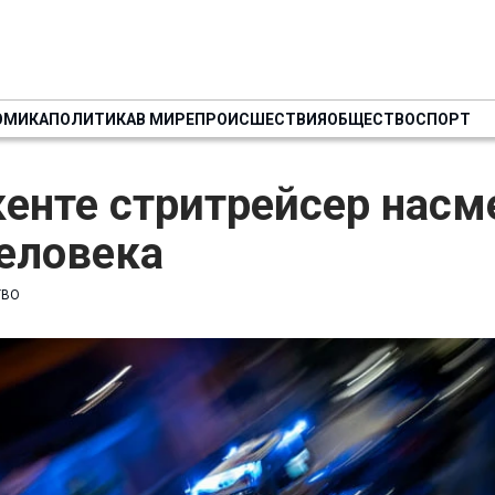
ОМИКА
ПОЛИТИКА
В МИРЕ
ПРОИСШЕСТВИЯ
ОБЩЕСТВО
СПОРТ
енте стритрейсер насм
еловека
ТВО