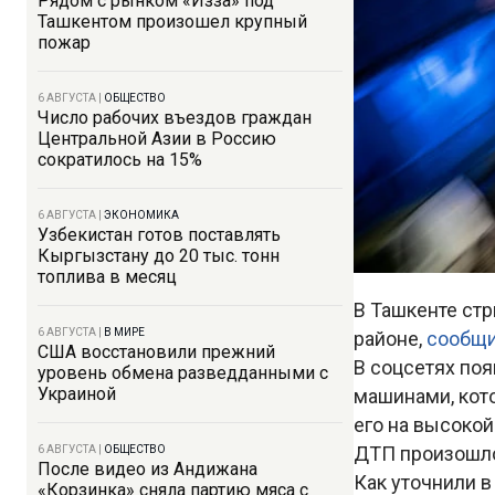
Рядом с рынком «Изза» под
Ташкентом произошел крупный
пожар
6 АВГУСТА
|
ОБЩЕСТВО
Число рабочих въездов граждан
Центральной Азии в Россию
сократилось на 15%
6 АВГУСТА
|
ЭКОНОМИКА
Узбекистан готов поставлять
Кыргызстану до 20 тыс. тонн
топлива в месяц
В Ташкенте ст
6 АВГУСТА
|
В МИРЕ
районе,
сообщ
США восстановили прежний
В соцсетях поя
уровень обмена разведданными с
Украиной
машинами, кото
его на высокой
ДТП произошло 
6 АВГУСТА
|
ОБЩЕСТВО
После видео из Андижана
Как уточнили в
«Корзинка» сняла партию мяса с