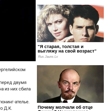
Сергелийском
 перед двумя
а из них сбила
тюнинг-ателье.
о Д.К.