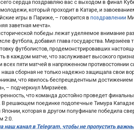
всего сердца поздравляю вас с выходом в финал Куб
молодежи, который проходит в Катаре, и завоевание
йские игры в Париже, – говорится в
поздравлении
Ми
яя заветная мечта».
 исторической победы лежат уделяемое внимание раз
числе футбола, добавил глава государства. Мирзиёев 
товку футболистов, продемонстрировавших настояще
ть в каждом матче, что заслуживает высокого призна
и всех пяти матчей в напряженном противостоянии 
наша сборная не только надежно защищала свои воро
рникам, что явилось беспрецедентным достижением 
», – подчеркнул Мирзиёев.
еренность, что команда достойно проведет финальны
. В решающем поединке подопечные Тимура Кападзе 
 Японии, которая в другом полуфинале победила све
м 2:0.
а наш канал в Telegram, чтобы не пропустить важн