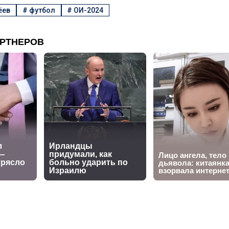
ёев
#
футбол
#
ОИ-2024