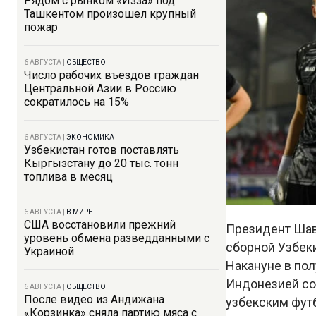
Рядом с рынком «Изза» под
Ташкентом произошел крупный
пожар
6 АВГУСТА
|
ОБЩЕСТВО
Число рабочих въездов граждан
Центральной Азии в Россию
сократилось на 15%
6 АВГУСТА
|
ЭКОНОМИКА
Узбекистан готов поставлять
Кыргызстану до 20 тыс. тонн
топлива в месяц
6 АВГУСТА
|
В МИРЕ
США восстановили прежний
Президент Шав
уровень обмена разведданными с
сборной Узбеки
Украиной
Накануне в по
Индонезией со 
6 АВГУСТА
|
ОБЩЕСТВО
После видео из Андижана
узбекским футб
«Корзинка» сняла партию мяса с