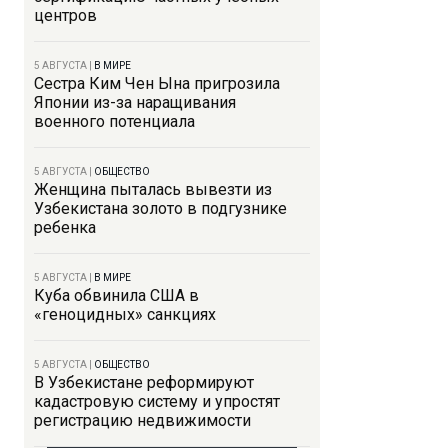
центров
5 АВГУСТА
|
В МИРЕ
Сестра Ким Чен Ына пригрозила
Японии из-за наращивания
военного потенциала
5 АВГУСТА
|
ОБЩЕСТВО
Женщина пыталась вывезти из
Узбекистана золото в подгузнике
ребенка
5 АВГУСТА
|
В МИРЕ
Куба обвинила США в
«геноцидных» санкциях
5 АВГУСТА
|
ОБЩЕСТВО
В Узбекистане реформируют
кадастровую систему и упростят
регистрацию недвижимости