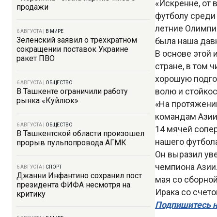
«Искренне, от 
продажи
футболу среди 
летние Олимпи
6 АВГУСТА
|
В МИРЕ
Зеленский заявил о трехкратном
была наша давн
сокращении поставок Украине
В основе этой
ракет ПВО
стране, в том 
хорошую подго
6 АВГУСТА
|
ОБЩЕСТВО
волю и стойкос
В Ташкенте ограничили работу
рынка «Куйлюк»
«На протяжени
командам Азии 
6 АВГУСТА
|
ОБЩЕСТВО
14 мячей сопе
В Ташкентской области произошел
нашего футбола
прорыв пульпопровода АГМК
Он выразил ув
чемпиона Азии
6 АВГУСТА
|
СПОРТ
Джанни Инфантино сохранил пост
мая со сборной
президента ФИФА несмотря на
Ирака со счето
критику
Подпишитесь н