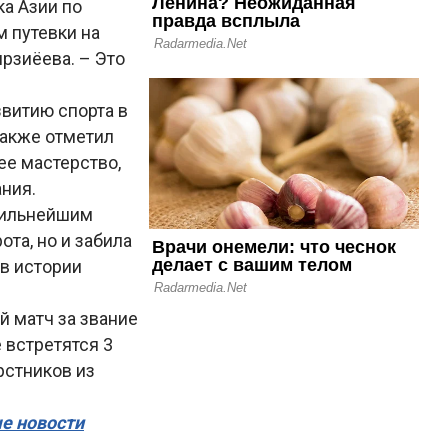
ка Азии по
м путевки на
рзиёева. – Это
витию спорта в
также отметил
е мастерство,
ния.
сильнейшим
та, но и забила
в истории
й матч за звание
встретятся 3
рстников из
ые новости