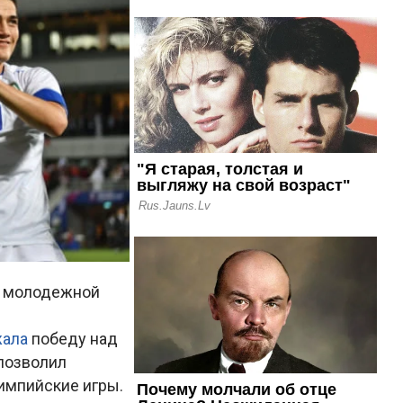
д молодежной
ала
победу над
 позволил
импийские игры.