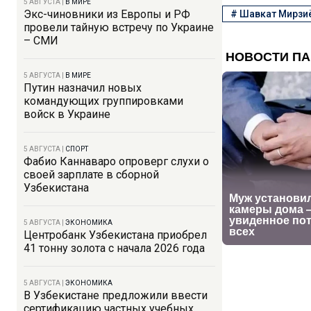
5 АВГУСТА
|
В МИРЕ
Экс-чиновники из Европы и РФ
#
Шавкат Мирзи
провели тайную встречу по Украине
– СМИ
5 АВГУСТА
|
В МИРЕ
Путин назначил новых
командующих группировками
войск в Украине
5 АВГУСТА
|
СПОРТ
Фабио Каннаваро опроверг слухи о
своей зарплате в сборной
Узбекистана
5 АВГУСТА
|
ЭКОНОМИКА
Центробанк Узбекистана приобрел
41 тонну золота с начала 2026 года
5 АВГУСТА
|
ЭКОНОМИКА
В Узбекистане предложили ввести
сертификацию частных учебных