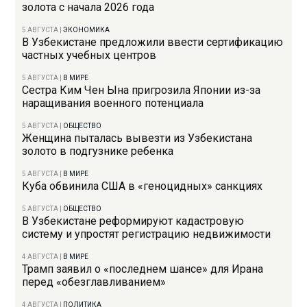
золота с начала 2026 года
5 АВГУСТА
|
ЭКОНОМИКА
В Узбекистане предложили ввести сертификацию
частных учебных центров
5 АВГУСТА
|
В МИРЕ
Сестра Ким Чен Ына пригрозила Японии из-за
наращивания военного потенциала
5 АВГУСТА
|
ОБЩЕСТВО
Женщина пыталась вывезти из Узбекистана
золото в подгузнике ребенка
5 АВГУСТА
|
В МИРЕ
Куба обвинила США в «геноцидных» санкциях
5 АВГУСТА
|
ОБЩЕСТВО
В Узбекистане реформируют кадастровую
систему и упростят регистрацию недвижимости
4 АВГУСТА
|
В МИРЕ
Трамп заявил о «последнем шансе» для Ирана
перед «обезглавливанием»
4 АВГУСТА
|
ПОЛИТИКА