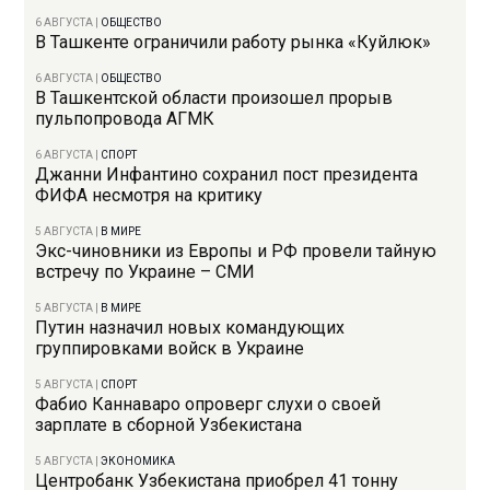
6 АВГУСТА
|
ОБЩЕСТВО
В Ташкенте ограничили работу рынка «Куйлюк»
6 АВГУСТА
|
ОБЩЕСТВО
В Ташкентской области произошел прорыв
пульпопровода АГМК
6 АВГУСТА
|
СПОРТ
Джанни Инфантино сохранил пост президента
ФИФА несмотря на критику
5 АВГУСТА
|
В МИРЕ
Экс-чиновники из Европы и РФ провели тайную
встречу по Украине – СМИ
5 АВГУСТА
|
В МИРЕ
Путин назначил новых командующих
группировками войск в Украине
5 АВГУСТА
|
СПОРТ
Фабио Каннаваро опроверг слухи о своей
зарплате в сборной Узбекистана
5 АВГУСТА
|
ЭКОНОМИКА
Центробанк Узбекистана приобрел 41 тонну