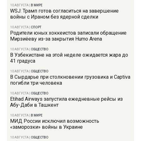
10 АВГУСТА
|
В МИРЕ
WSJ: Трамп готов согласиться на завершение
войны с Ираном без ядерной сделки
10 АВГУСТА
|
СПОРТ
Родители юных хоккеистов записали обращение
Мирзиёеву из-за закрытия Humo Arena
10 АВГУСТА
|
ОБЩЕСТВО
В Узбекистане на этой неделе ожидается жара до
41 градуса
10 АВГУСТА
|
ОБЩЕСТВО
В Сырдарье при столкновении грузовика и Captiva
погибли три человека
10 АВГУСТА
|
ОБЩЕСТВО
Etihad Airways запустила ежедневные рейсы из
Абу-Даби в Ташкент
10 АВГУСТА
|
В МИРЕ
МИД России исключил возможность
«заморозки» войны в Украине
10 АВГУСТА
|
ОБЩЕСТВО