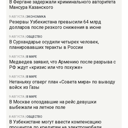
В Фергане задержали криминального авторитета
Мансура Казанского
9 АВГУСТА
|
ЭКОНОМИКА
Резервы Узбекистана превысили 64 млрд
долларов после резкого снижения в июне
9 АВГУСТА
|
ОБЩЕСТВО
В Сурхандарье осудили четырех человек,
планировавших теракты в России
9 АВГУСТА
|
В МИРЕ
Медведев заявил, что Армению после разрыва с
РФ ждут «кризис или что похуже»
9 АВГУСТА
|
В МИРЕ
Нетаньяху отверг план «Совета мира» по выводу
войск из Газы
9 АВГУСТА
|
В МИРЕ
В Москве опоздавшие на рейс девушки
выбежали на летное поле
8 АВГУСТА
|
ОБЩЕСТВО
В Узбекистане могут ввести компенсацию
процентов по кредитам на электромобили