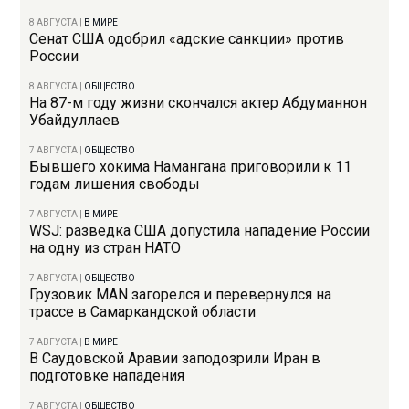
8 АВГУСТА
|
В МИРЕ
Сенат США одобрил «адские санкции» против
России
8 АВГУСТА
|
ОБЩЕСТВО
На 87-м году жизни скончался актер Абдуманнон
Убайдуллаев
7 АВГУСТА
|
ОБЩЕСТВО
Бывшего хокима Намангана приговорили к 11
годам лишения свободы
7 АВГУСТА
|
В МИРЕ
WSJ: разведка США допустила нападение России
на одну из стран НАТО
7 АВГУСТА
|
ОБЩЕСТВО
Грузовик MAN загорелся и перевернулся на
трассе в Самаркандской области
7 АВГУСТА
|
В МИРЕ
В Саудовской Аравии заподозрили Иран в
подготовке нападения
7 АВГУСТА
|
ОБЩЕСТВО