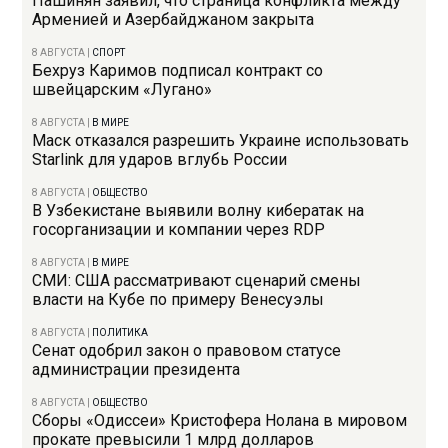
Пашинян заявил, что страница конфликта между
Арменией и Азербайджаном закрыта
8 АВГУСТА
|
СПОРТ
Бехруз Каримов подписал контракт со
швейцарским «Лугано»
8 АВГУСТА
|
В МИРЕ
Маск отказался разрешить Украине использовать
Starlink для ударов вглубь России
8 АВГУСТА
|
ОБЩЕСТВО
В Узбекистане выявили волну кибератак на
госорганизации и компании через RDP
8 АВГУСТА
|
В МИРЕ
СМИ: США рассматривают сценарий смены
власти на Кубе по примеру Венесуэлы
8 АВГУСТА
|
ПОЛИТИКА
Сенат одобрил закон о правовом статусе
администрации президента
8 АВГУСТА
|
ОБЩЕСТВО
Сборы «Одиссеи» Кристофера Нолана в мировом
прокате превысили 1 млрд долларов