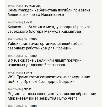
10 АВГУСТА
|
ПРОИСШЕСТВИЯ
Семь граждан Узбекистана погибли при атаке
беспилотников на Нижнекамск
10 АВГУСТА
|
В МИРЕ
Казахстан объявил в международный розыск
узбекского блогера Махмуда Хикматова
10 АВГУСТА
|
ОБЩЕСТВО
Узбекистан начал организованный набор
сезонных работников для Франции
10 АВГУСТА
|
ОБЩЕСТВО
В Узбекистане увеличили лимит покупки
наличных долларов без паспорта
10 АВГУСТА
|
В МИРЕ
WSJ: Трамп готов согласиться на завершение
войны с Ираном без ядерной сделки
10 АВГУСТА
|
СПОРТ
Родители юных хоккеистов записали обращение
Мирзиёеву из-за закрытия Humo Arena
10 АВГУСТА
|
ОБЩЕСТВО