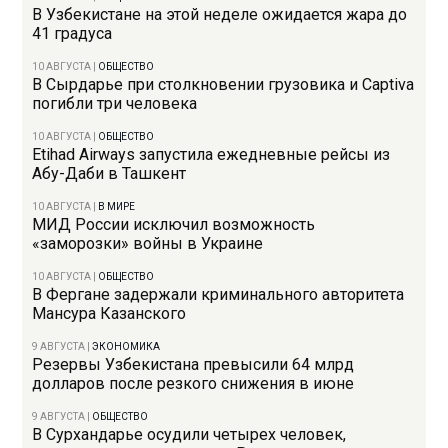
В Узбекистане на этой неделе ожидается жара до
41 градуса
10 АВГУСТА
|
ОБЩЕСТВО
В Сырдарье при столкновении грузовика и Captiva
погибли три человека
10 АВГУСТА
|
ОБЩЕСТВО
Etihad Airways запустила ежедневные рейсы из
Абу-Даби в Ташкент
10 АВГУСТА
|
В МИРЕ
МИД России исключил возможность
«заморозки» войны в Украине
10 АВГУСТА
|
ОБЩЕСТВО
В Фергане задержали криминального авторитета
Мансура Казанского
9 АВГУСТА
|
ЭКОНОМИКА
Резервы Узбекистана превысили 64 млрд
долларов после резкого снижения в июне
9 АВГУСТА
|
ОБЩЕСТВО
В Сурхандарье осудили четырех человек,