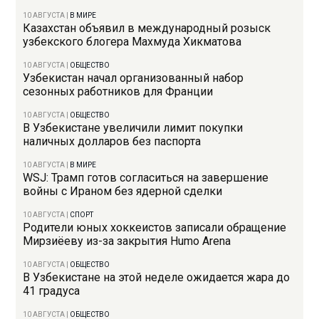
10 АВГУСТА
|
В МИРЕ
Казахстан объявил в международный розыск
узбекского блогера Махмуда Хикматова
10 АВГУСТА
|
ОБЩЕСТВО
Узбекистан начал организованный набор
сезонных работников для Франции
10 АВГУСТА
|
ОБЩЕСТВО
В Узбекистане увеличили лимит покупки
наличных долларов без паспорта
10 АВГУСТА
|
В МИРЕ
WSJ: Трамп готов согласиться на завершение
войны с Ираном без ядерной сделки
10 АВГУСТА
|
СПОРТ
Родители юных хоккеистов записали обращение
Мирзиёеву из-за закрытия Humo Arena
10 АВГУСТА
|
ОБЩЕСТВО
В Узбекистане на этой неделе ожидается жара до
41 градуса
10 АВГУСТА
|
ОБЩЕСТВО