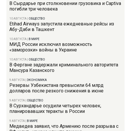
В Сырдарье при столкновении грузовика и Captiva
погибли три человека
10 АВГУСТА
|
ОБЩЕСТВО
Etihad Airways запустила ежедневные рейсы из
Абу-Даби в Ташкент
10 АВГУСТА
|
В МИРЕ
МИД России исключил возможность
«заморозки» войны в Украине
10 АВГУСТА
|
ОБЩЕСТВО
В Фергане задержали криминального авторитета
Мансура Казанского
9 АВГУСТА
|
ЭКОНОМИКА
Резервы Узбекистана превысили 64 млрд
долларов после резкого снижения в июне
9 АВГУСТА
|
ОБЩЕСТВО
В Сурхандарье осудили четырех человек,
планировавших теракты в России
9 АВГУСТА
|
В МИРЕ
Медведев заявил, что Армению после разрыва с