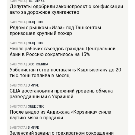
6 АВГУСТА
|
ПОЛИТИКА
Депутаты одобрили законопроект о конфискации
авто за дорожное хулиганство
6 АВГУСТА
|
ОБЩЕСТВО
Рядом с рынком «Изза» под Ташкентом
произошел крупный пожар
6 АВГУСТА
|
ОБЩЕСТВО
Число рабочих въездов граждан Центральной
Азии в Россию сократилось на 15%
6 АВГУСТА
|
ЭКОНОМИКА
Узбекистан готов поставлять Кыргызстану до 20
тыс. тонн топлива в месяц
6 АВГУСТА
|
В МИРЕ
США восстановили прежний уровень обмена
разведданными с Украиной
6 АВГУСТА
|
ОБЩЕСТВО
После видео из Андижана «Корзинка» сняла
партию мяса с продажи
6 АВГУСТА
|
В МИРЕ
Зеленский заявил о трехкратном сокращении