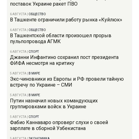
поставок Украине ракет ПВО
6 АВГУСТА
|
ОБЩЕСТВО
В Ташкенте ограничили работу рынка «Куйлюк»
6 АВГУСТА
|
ОБЩЕСТВО
В Ташкентской области произошел прорыв
пульпопровода АГМК
6 АВГУСТА
|
СПОРТ
Джанни Инфантино сохранил пост президента
ФИФА несмотря на критику
5 АВГУСТА
|
В МИРЕ
Экс-чиновники из Европы и РФ провели тайную
встречу по Украине – СМИ
5 АВГУСТА
|
В МИРЕ
Путин назначил новых командующих
группировками войск в Украине
5 АВГУСТА
|
СПОРТ
Фабио Каннаваро опроверг слухи о своей
зарплате в сборной Узбекистана
5 АВГУСТА
|
ЭКОНОМИКА