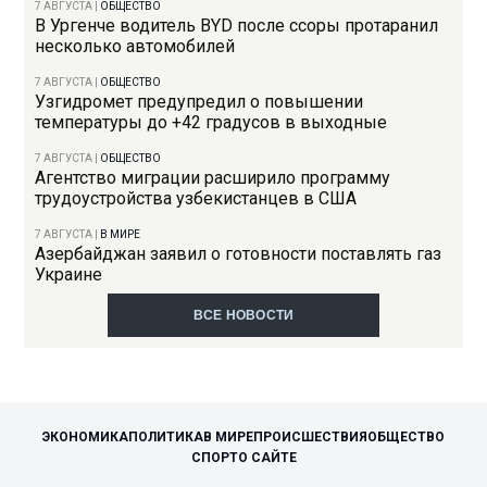
7 АВГУСТА
|
ОБЩЕСТВО
В Ургенче водитель BYD после ссоры протаранил
несколько автомобилей
7 АВГУСТА
|
ОБЩЕСТВО
Узгидромет предупредил о повышении
температуры до +42 градусов в выходные
7 АВГУСТА
|
ОБЩЕСТВО
Агентство миграции расширило программу
трудоустройства узбекистанцев в США
7 АВГУСТА
|
В МИРЕ
Азербайджан заявил о готовности поставлять газ
Украине
ВСЕ НОВОСТИ
ЭКОНОМИКА
ПОЛИТИКА
В МИРЕ
ПРОИСШЕСТВИЯ
ОБЩЕСТВО
СПОРТ
О САЙТЕ