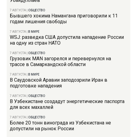
Убайдуллаев
7 АВГУСТА
|
ОБЩЕСТВО
Бывшего хокима Намангана приговорили к 11
годам лишения свободы
7 АВГУСТА
|
В МИРЕ
WSJ: разведка США допустила нападение России
на одну из стран НАТО
7 АВГУСТА
|
ОБЩЕСТВО
Грузовик MAN загорелся и перевернулся на
трассе в Самаркандской области
7 АВГУСТА
|
В МИРЕ
В Саудовской Аравии заподозрили Иран в
подготовке нападения
7 АВГУСТА
|
ОБЩЕСТВО
В Узбекистане создадут энергетические паспорта
для всех махаллей
7 АВГУСТА
|
ОБЩЕСТВО
Более 20 тонн винограда из Узбекистана не
допустили на рынок России