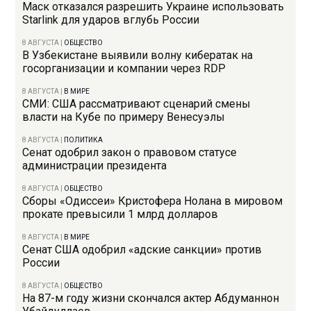
Маск отказался разрешить Украине использовать
Starlink для ударов вглубь России
8 АВГУСТА
|
ОБЩЕСТВО
В Узбекистане выявили волну кибератак на
госорганизации и компании через RDP
8 АВГУСТА
|
В МИРЕ
СМИ: США рассматривают сценарий смены
власти на Кубе по примеру Венесуэлы
8 АВГУСТА
|
ПОЛИТИКА
Сенат одобрил закон о правовом статусе
администрации президента
8 АВГУСТА
|
ОБЩЕСТВО
Сборы «Одиссеи» Кристофера Нолана в мировом
прокате превысили 1 млрд долларов
8 АВГУСТА
|
В МИРЕ
Сенат США одобрил «адские санкции» против
России
8 АВГУСТА
|
ОБЩЕСТВО
На 87-м году жизни скончался актер Абдуманнон