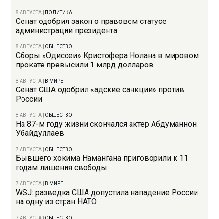
8 АВГУСТА
|
ПОЛИТИКА
Сенат одобрил закон о правовом статусе
администрации президента
8 АВГУСТА
|
ОБЩЕСТВО
Сборы «Одиссеи» Кристофера Нолана в мировом
прокате превысили 1 млрд долларов
8 АВГУСТА
|
В МИРЕ
Сенат США одобрил «адские санкции» против
России
8 АВГУСТА
|
ОБЩЕСТВО
На 87-м году жизни скончался актер Абдуманнон
Убайдуллаев
7 АВГУСТА
|
ОБЩЕСТВО
Бывшего хокима Намангана приговорили к 11
годам лишения свободы
7 АВГУСТА
|
В МИРЕ
WSJ: разведка США допустила нападение России
на одну из стран НАТО
7 АВГУСТА
|
ОБЩЕСТВО