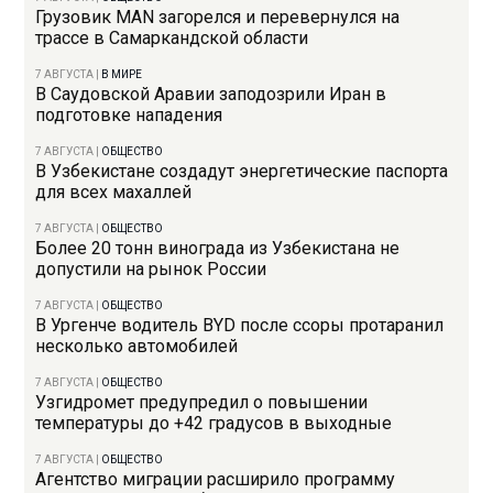
Грузовик MAN загорелся и перевернулся на
трассе в Самаркандской области
7 АВГУСТА
|
В МИРЕ
В Саудовской Аравии заподозрили Иран в
подготовке нападения
7 АВГУСТА
|
ОБЩЕСТВО
В Узбекистане создадут энергетические паспорта
для всех махаллей
7 АВГУСТА
|
ОБЩЕСТВО
Более 20 тонн винограда из Узбекистана не
допустили на рынок России
7 АВГУСТА
|
ОБЩЕСТВО
В Ургенче водитель BYD после ссоры протаранил
несколько автомобилей
7 АВГУСТА
|
ОБЩЕСТВО
Узгидромет предупредил о повышении
температуры до +42 градусов в выходные
7 АВГУСТА
|
ОБЩЕСТВО
Агентство миграции расширило программу