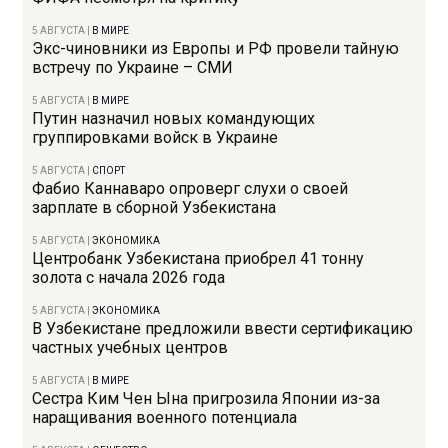
5 АВГУСТА
|
В МИРЕ
Экс-чиновники из Европы и РФ провели тайную
встречу по Украине – СМИ
5 АВГУСТА
|
В МИРЕ
Путин назначил новых командующих
группировками войск в Украине
5 АВГУСТА
|
СПОРТ
Фабио Каннаваро опроверг слухи о своей
зарплате в сборной Узбекистана
5 АВГУСТА
|
ЭКОНОМИКА
Центробанк Узбекистана приобрел 41 тонну
золота с начала 2026 года
5 АВГУСТА
|
ЭКОНОМИКА
В Узбекистане предложили ввести сертификацию
частных учебных центров
5 АВГУСТА
|
В МИРЕ
Сестра Ким Чен Ына пригрозила Японии из-за
наращивания военного потенциала