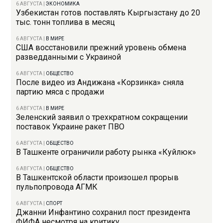
6 АВГУСТА
|
ЭКОНОМИКА
Узбекистан готов поставлять Кыргызстану до 20
тыс. тонн топлива в месяц
6 АВГУСТА
|
В МИРЕ
США восстановили прежний уровень обмена
разведданными с Украиной
6 АВГУСТА
|
ОБЩЕСТВО
После видео из Андижана «Корзинка» сняла
партию мяса с продажи
6 АВГУСТА
|
В МИРЕ
Зеленский заявил о трехкратном сокращении
поставок Украине ракет ПВО
6 АВГУСТА
|
ОБЩЕСТВО
В Ташкенте ограничили работу рынка «Куйлюк»
6 АВГУСТА
|
ОБЩЕСТВО
В Ташкентской области произошел прорыв
пульпопровода АГМК
6 АВГУСТА
|
СПОРТ
Джанни Инфантино сохранил пост президента
ФИФА несмотря на критику