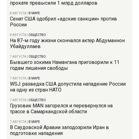
прокате превысили 1 млрд долларов
8 АВГУСТА
|
В МИРЕ
Сенат США одобрил «адские санкции» против
России
8 АВГУСТА
|
ОБЩЕСТВО
На 87-м году жизни скончался актер Абдуманнон
Убайдуллаев
7 АВГУСТА
|
ОБЩЕСТВО
Бывшего хокима Намангана приговорили к 11
годам лишения свободы
7 АВГУСТА
|
В МИРЕ
WSJ: разведка США допустила нападение России
на одну из стран НАТО
7 АВГУСТА
|
ОБЩЕСТВО
Грузовик MAN загорелся и перевернулся на
трассе в Самаркандской области
7 АВГУСТА
|
В МИРЕ
В Саудовской Аравии заподозрили Иран в
подготовке нападения