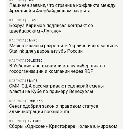
8 АВГУСТА
|
В МИРЕ
Пашинян заявил, что страница конфликта между
Арменией и Азербайджаном закрыта
8 АВГУСТА
|
СПОРТ
Бехруз Каримов подписал контракт со
швейцарским «Лугано»
8 АВГУСТА
|
В МИРЕ
Маск отказался разрешить Украине использовать
Starlink для ударов вглубь России
8 АВГУСТА
|
ОБЩЕСТВО
В Узбекистане выявили волну кибератак на
госорганизации и компании через RDP
8 АВГУСТА
|
В МИРЕ
СМИ: США рассматривают сценарий смены
власти на Кубе по примеру Венесуэлы
8 АВГУСТА
|
ПОЛИТИКА
Сенат одобрил закон о правовом статусе
администрации президента
8 АВГУСТА
|
ОБЩЕСТВО
Сборы «Одиссеи» Кристофера Нолана в мировом