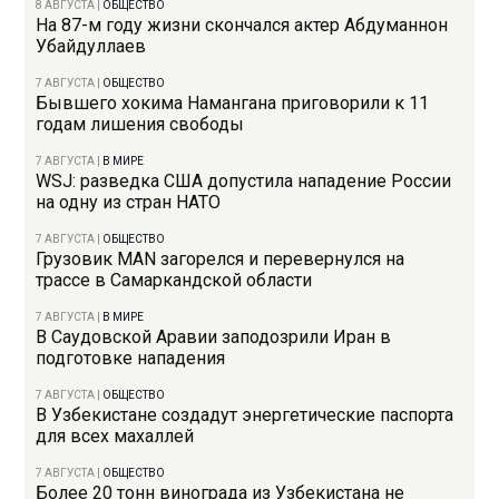
8 АВГУСТА
|
ОБЩЕСТВО
На 87-м году жизни скончался актер Абдуманнон
Убайдуллаев
7 АВГУСТА
|
ОБЩЕСТВО
Бывшего хокима Намангана приговорили к 11
годам лишения свободы
7 АВГУСТА
|
В МИРЕ
WSJ: разведка США допустила нападение России
на одну из стран НАТО
7 АВГУСТА
|
ОБЩЕСТВО
Грузовик MAN загорелся и перевернулся на
трассе в Самаркандской области
7 АВГУСТА
|
В МИРЕ
В Саудовской Аравии заподозрили Иран в
подготовке нападения
7 АВГУСТА
|
ОБЩЕСТВО
В Узбекистане создадут энергетические паспорта
для всех махаллей
7 АВГУСТА
|
ОБЩЕСТВО
Более 20 тонн винограда из Узбекистана не