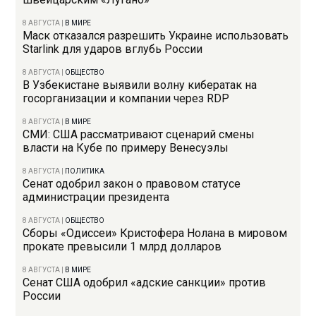
8 АВГУСТА
|
В МИРЕ
Маск отказался разрешить Украине использовать
Starlink для ударов вглубь России
8 АВГУСТА
|
ОБЩЕСТВО
В Узбекистане выявили волну кибератак на
госорганизации и компании через RDP
8 АВГУСТА
|
В МИРЕ
СМИ: США рассматривают сценарий смены
власти на Кубе по примеру Венесуэлы
8 АВГУСТА
|
ПОЛИТИКА
Сенат одобрил закон о правовом статусе
администрации президента
8 АВГУСТА
|
ОБЩЕСТВО
Сборы «Одиссеи» Кристофера Нолана в мировом
прокате превысили 1 млрд долларов
8 АВГУСТА
|
В МИРЕ
Сенат США одобрил «адские санкции» против
России