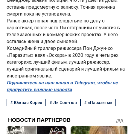
менеджер заявил полиции, что Ли ушел из дома,
оставив предсмертную записку. Точная причина
смерти пока не установлена.
Ранее актер попал под следствие по делу о
наркотиках, после чего Ли отстранили от участия в
телевизионных и коммерческих проектах. У него
осталась жена и двое сыновей.
Комедийный триллер режиссера Пон Джун-хо
«Паразиты» взял «Оскара» в 2020 году в четырех
категориях: лучший фильм, лучший режиссер,
лучший оригинальный сценарий и лучший фильм на
иностранном языке.
Подпишитесь на наш канал в Telegram, чтобы не
пропустить важные новости
#
Южная Корея
#
Ли Сон-гюн
#
«Паразиты»