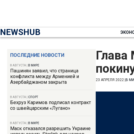
NEWSHUB
ЭКОН
Глава
ПОСЛЕДНИЕ НОВОСТИ
покину
8 АВГУСТА
|
В МИРЕ
Пашинян заявил, что страница
конфликта между Арменией и
23 АПРЕЛЯ 2022
|
В М
Азербайджаном закрыта
8 АВГУСТА
|
СПОРТ
Бехруз Каримов подписал контракт
со швейцарским «Лугано»
8 АВГУСТА
|
В МИРЕ
Маск отказался разрешить Украине