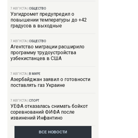
7 АВГУСТА
|
ОБЩЕСТВО
Узгидромет предупредил о
повышении температуры до +42
градусов в выходные
7 АВГУСТА
|
ОБЩЕСТВО
Агентство миграции расширило
программу трудоустройства
узбекистанцев в США
7 АВГУСТА
|
В МИРЕ
Азербайджан заявил о готовности
поставлять газ Украине
7 АВГУСТА
|
СПОРТ
УЕФА отказалась снимать бойкот
соревнований ФИФА после
извинений Инфантино
ВСЕ НОВОСТИ