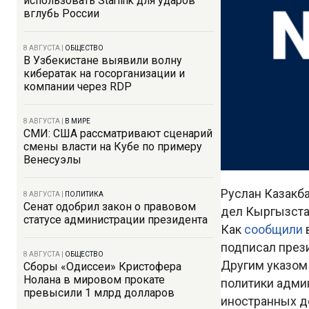
использовать Starlink для ударов
вглубь России
8 АВГУСТА
|
ОБЩЕСТВО
В Узбекистане выявили волну
кибератак на госорганизации и
компании через RDP
8 АВГУСТА
|
В МИРЕ
СМИ: США рассматривают сценарий
смены власти на Кубе по примеру
Венесуэлы
Руслан Казакб
8 АВГУСТА
|
ПОЛИТИКА
Сенат одобрил закон о правовом
дел Кыргызстан
статусе администрации президента
Как
сообщили
подписал през
8 АВГУСТА
|
ОБЩЕСТВО
Другим указом
Сборы «Одиссеи» Кристофера
Нолана в мировом прокате
политики адми
превысили 1 млрд долларов
иностранных д