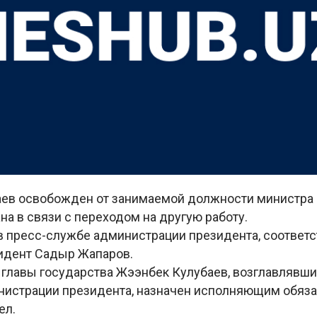
аев освобожден от занимаемой должности министра
а в связи с переходом на другую работу.
в пресс-службе администрации президента, соответ
идент Садыр Жапаров.
 главы государства Жээнбек Кулубаев, возглавлявш
нистрации президента, назначен исполняющим обяз
ел.