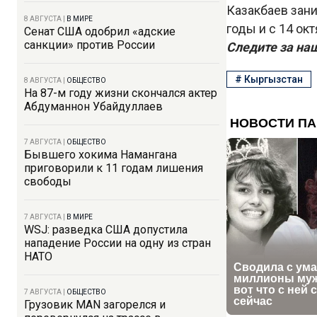
Казакбаев зан
8 АВГУСТА
|
В МИРЕ
годы и с 14 окт
Сенат США одобрил «адские
санкции» против России
Следите за на
#
Кыргызстан
8 АВГУСТА
|
ОБЩЕСТВО
На 87-м году жизни скончался актер
Абдуманнон Убайдуллаев
7 АВГУСТА
|
ОБЩЕСТВО
Бывшего хокима Намангана
приговорили к 11 годам лишения
свободы
7 АВГУСТА
|
В МИРЕ
WSJ: разведка США допустила
нападение России на одну из стран
НАТО
7 АВГУСТА
|
ОБЩЕСТВО
Грузовик MAN загорелся и