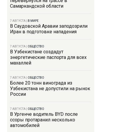
перевернулся на трассе в
Самаркандской области
7 АВГУСТА
|
В МИРЕ
В Саудовской Аравии заподозрили
Иран в подготовке нападения
7 АВГУСТА
|
ОБЩЕСТВО
В Узбекистане создадут
энергетические паспорта для всех
махаллей
7 АВГУСТА
|
ОБЩЕСТВО
Более 20 тонн винограда из
Узбекистана не допустили на рынок
России
7 АВГУСТА
|
ОБЩЕСТВО
В Ургенче водитель BYD после
ссоры протаранил несколько
автомобилей