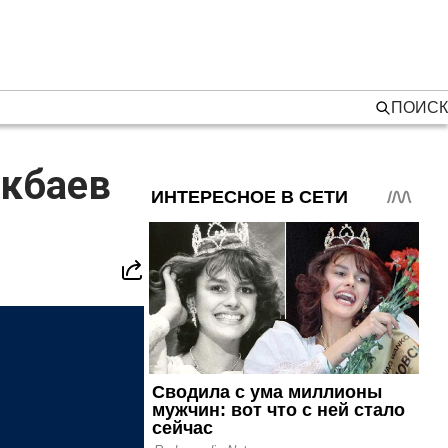
ПОИСК
акбаев