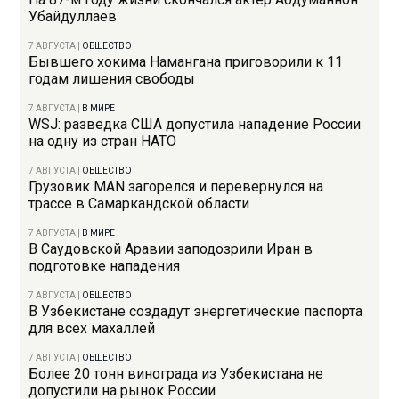
Убайдуллаев
7 АВГУСТА
|
ОБЩЕСТВО
Бывшего хокима Намангана приговорили к 11
годам лишения свободы
7 АВГУСТА
|
В МИРЕ
WSJ: разведка США допустила нападение России
на одну из стран НАТО
7 АВГУСТА
|
ОБЩЕСТВО
Грузовик MAN загорелся и перевернулся на
трассе в Самаркандской области
7 АВГУСТА
|
В МИРЕ
В Саудовской Аравии заподозрили Иран в
подготовке нападения
7 АВГУСТА
|
ОБЩЕСТВО
В Узбекистане создадут энергетические паспорта
для всех махаллей
7 АВГУСТА
|
ОБЩЕСТВО
Более 20 тонн винограда из Узбекистана не
допустили на рынок России