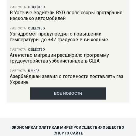
7 АВГУСТА
|
ОБЩЕСТВО
В Ургенче водитель BYD после ссоры протаранил
несколько автомобилей
7 АВГУСТА
|
ОБЩЕСТВО
Узгидромет предупредил о повышении
температуры до +42 градусов в выходные
7 АВГУСТА
|
ОБЩЕСТВО
Агентство миграции расширило программу
трудоустройства узбекистанцев в США
7 АВГУСТА
|
В МИРЕ
Азербайджан заявил о готовности поставлять газ
Украине
ВСЕ НОВОСТИ
ЭКОНОМИКА
ПОЛИТИКА
В МИРЕ
ПРОИСШЕСТВИЯ
ОБЩЕСТВО
СПОРТ
О САЙТЕ