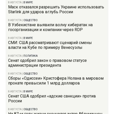
8 АВГУСТА
|
В МИРЕ
Маск отказался разрешить Украине использовать
Starlink для ударов вглубь России
8 АВГУСТА
|
ОБЩЕСТВО
В Узбекистане выявили волну кибератак на
госорганизации и компании через RDP
8 АВГУСТА
|
В МИРЕ
СМИ: США рассматривают сценарий смены
власти на Кубе по примеру Венесуэлы
8 АВГУСТА
|
ПОЛИТИКА
Сенат одобрил закон о правовом статусе
администрации президента
8 АВГУСТА
|
ОБЩЕСТВО
Сборы «Одиссеи» Кристофера Нолана в мировом
прокате превысили 1 млрд долларов
8 АВГУСТА
|
В МИРЕ
Сенат США одобрил «адские санкции» против
России
8 АВГУСТА
|
ОБЩЕСТВО
На 87-м году жизни скончался актер Абдуманнон