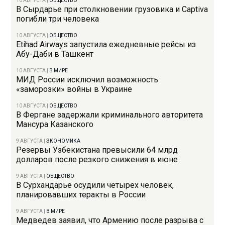
10 АВГУСТА
|
ОБЩЕСТВО
В Сырдарье при столкновении грузовика и Captiva
погибли три человека
10 АВГУСТА
|
ОБЩЕСТВО
Etihad Airways запустила ежедневные рейсы из
Абу-Даби в Ташкент
10 АВГУСТА
|
В МИРЕ
МИД России исключил возможность
«заморозки» войны в Украине
10 АВГУСТА
|
ОБЩЕСТВО
В Фергане задержали криминального авторитета
Мансура Казанского
9 АВГУСТА
|
ЭКОНОМИКА
Резервы Узбекистана превысили 64 млрд
долларов после резкого снижения в июне
9 АВГУСТА
|
ОБЩЕСТВО
В Сурхандарье осудили четырех человек,
планировавших теракты в России
9 АВГУСТА
|
В МИРЕ
Медведев заявил, что Армению после разрыва с