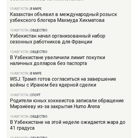
10 АВГУСТА
|
В МИРЕ
Казахстан объявил в международный розыск
узбекского блогера Махмуда Хикматова
10 АВГУСТА
|
ОБЩЕСТВО
Узбекистан начал организованный набор
сезонных работников для Франции
10 АВГУСТА
|
ОБЩЕСТВО
В Узбекистане увеличили лимит покупки
наличных долларов без паспорта
10 АВГУСТА
|
В МИРЕ
WSJ: Трамп готов согласиться на завершение
войны с Ираном без ядерной сделки
10 АВГУСТА
|
СПОРТ
Родители юных хоккеистов записали обращение
Мирзиёеву из-за закрытия Humo Arena
10 АВГУСТА
|
ОБЩЕСТВО
В Узбекистане на этой неделе ожидается жара до
41 градуса