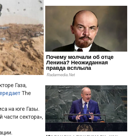
торе Газа,
ередает
The
са на юге Газы.
 части сектора»,
ации.