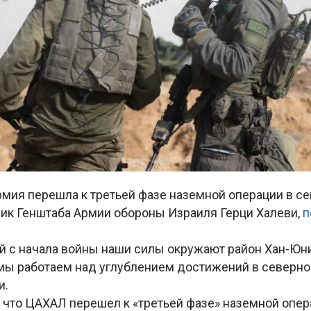
мия перешла к третьей фазе наземной операции в сек
ник Генштаба Армии обороны Израиля Герци Халеви,
п
й с начала войны наши силы окружают район Хан-Юни
мы работаем над углублением достижений в северной
и.
 что ЦАХАЛ перешел к «третьей фазе» наземной опер