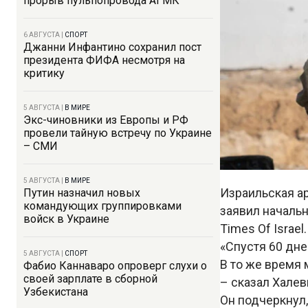
прорыв пульпопровода АГМК
6 АВГУСТА
|
СПОРТ
Джанни Инфантино сохранил пост
президента ФИФА несмотря на
критику
5 АВГУСТА
|
В МИРЕ
Экс-чиновники из Европы и РФ
провели тайную встречу по Украине
– СМИ
5 АВГУСТА
|
В МИРЕ
Израильская ар
Путин назначил новых
командующих группировками
заявил началь
войск в Украине
Times Of Israel.
«Спустя 60 дне
5 АВГУСТА
|
СПОРТ
В то же время 
Фабио Каннаваро опроверг слухи о
своей зарплате в сборной
– сказал Халев
Узбекистана
Он подчеркнул,