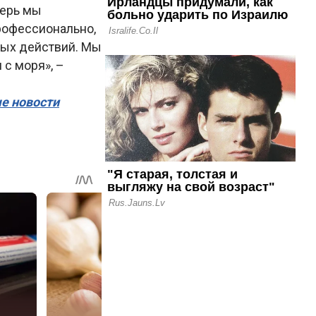
перь мы
рофессионально,
вых действий. Мы
 с моря», –
ые новости