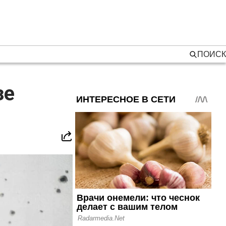
ПОИСК
зе