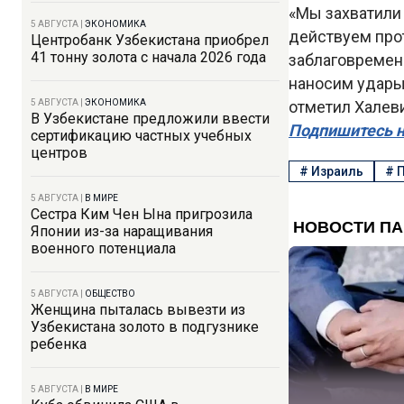
«Мы захватили 
5 АВГУСТА
|
ЭКОНОМИКА
действуем про
Центробанк Узбекистана приобрел
41 тонну золота с начала 2026 года
заблаговремен
наносим удары 
5 АВГУСТА
|
ЭКОНОМИКА
отметил Халеви
В Узбекистане предложили ввести
Подпишитесь н
сертификацию частных учебных
центров
#
Израиль
#
П
5 АВГУСТА
|
В МИРЕ
Сестра Ким Чен Ына пригрозила
Японии из-за наращивания
военного потенциала
5 АВГУСТА
|
ОБЩЕСТВО
Женщина пыталась вывезти из
Узбекистана золото в подгузнике
ребенка
5 АВГУСТА
|
В МИРЕ