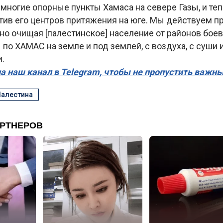
многие опорные пункты Хамаса на севере Газы, и те
тив его центров притяжения на юге. Мы действуем п
но очищая [палестинское] население от районов бое
по ХАМАС на земле и под землей, с воздуха, с суши и
.
а наш канал в Telegram, чтобы не пропустить важн
алестина