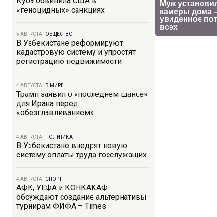
Куба обвинила США в
«геноцидных» санкциях
5 АВГУСТА
|
ОБЩЕСТВО
В Узбекистане реформируют
кадастровую систему и упростят
регистрацию недвижимости
4 АВГУСТА
|
В МИРЕ
Трамп заявил о «последнем шансе»
для Ирана перед
«обезглавливанием»
4 АВГУСТА
|
ПОЛИТИКА
В Узбекистане внедрят новую
систему оплаты труда госслужащих
4 АВГУСТА
|
СПОРТ
АФК, УЕФА и КОНКАКАФ
обсуждают создание альтернативы
турнирам ФИФА – Times