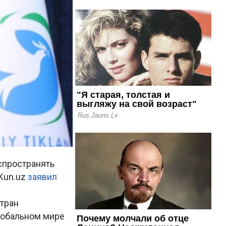
спространять
 Kun.uz
заявил
стран
глобальном мире