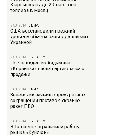
Кыргызстану до 20 тыс. тонн
топлива в месяц
6 АВГУСТА
|
В МИРЕ
США восстановили прежний
уровень обмена разведданными с
Украиной
6 АВГУСТА
|
ОБЩЕСТВО
После видео из Андижана
«Корзинка» сняла партию мяса с
продажи
6 АВГУСТА
|
В МИРЕ
Зеленский заявил о трехкратном
сокращении поставок Украине
ракет ПВО
6 АВГУСТА
|
ОБЩЕСТВО
В Ташкенте ограничили работу
рынка «Куйлюк»