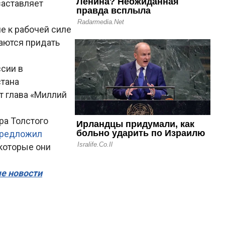
заставляет
е к рабочей силе
таются придать
сии в
стана
т глава «Миллий
ра Толстого
редложил
 которые они
ые новости