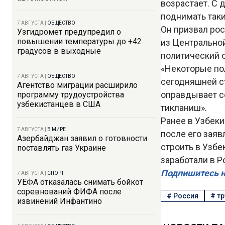
возрастает. С 
поднимать таки
7 АВГУСТА
|
ОБЩЕСТВО
Он призвал ро
Узгидромет предупредил о
повышении температуры до +42
из Центральной
градусов в выходные
политический о
«Некоторые по
7 АВГУСТА
|
ОБЩЕСТВО
сегодняшней с
Агентство миграции расширило
оправдывает с
программу трудоустройства
узбекистанцев в США
тикланиш».
Ранее в Узбек
7 АВГУСТА
|
В МИРЕ
после его заяв
Азербайджан заявил о готовности
строить в Узб
поставлять газ Украине
заработали в Р
Подпишитесь н
7 АВГУСТА
|
СПОРТ
УЕФА отказалась снимать бойкот
соревнований ФИФА после
#
Россия
#
тр
извинений Инфантино