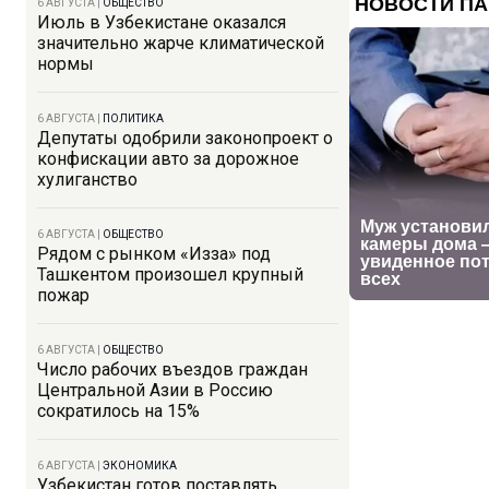
6 АВГУСТА
|
ОБЩЕСТВО
Июль в Узбекистане оказался
значительно жарче климатической
нормы
6 АВГУСТА
|
ПОЛИТИКА
Депутаты одобрили законопроект о
конфискации авто за дорожное
хулиганство
6 АВГУСТА
|
ОБЩЕСТВО
Рядом с рынком «Изза» под
Ташкентом произошел крупный
пожар
6 АВГУСТА
|
ОБЩЕСТВО
Число рабочих въездов граждан
Центральной Азии в Россию
сократилось на 15%
6 АВГУСТА
|
ЭКОНОМИКА
Узбекистан готов поставлять