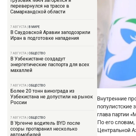
Грузовик MAN загорелся и
перевернулся на трассе в
Самаркандской области
7 АВГУСТА
|
В МИРЕ
В Саудовской Аравии заподозрили
Иран в подготовке нападения
7 АВГУСТА
|
ОБЩЕСТВО
В Узбекистане создадут
энергетические паспорта для всех
махаллей
7 АВГУСТА
|
ОБЩЕСТВО
Более 20 тонн винограда из
Узбекистана не допустили на рынок
Внутренние пр
России
популистские з
глава партии 
7 АВГУСТА
|
ОБЩЕСТВО
По его словам,
В Ургенче водитель BYD после
ссоры протаранил несколько
Центральной Аз
автомобилей