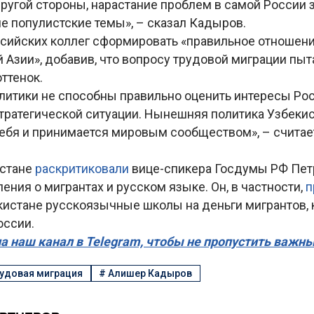
другой стороны, нарастание проблем в самой России 
е популистские темы», – сказал Кадыров.
ссийских коллег сформировать «правильное отношени
 Азии», добавив, что вопросу трудовой миграции пы
ттенок.
литики не способны правильно оценить интересы Рос
тратегической ситуации. Нынешняя политика Узбеки
ебя и принимается мировым сообществом», – считае
истане
раскритиковали
вице-спикера Госдумы РФ Пет
ления о мигрантах и русском языке. Он, в частности,
п
екистане русскоязычные школы на деньги мигрантов,
оссии.
а наш канал в Telegram, чтобы не пропустить важн
удовая миграция
#
Алишер Кадыров