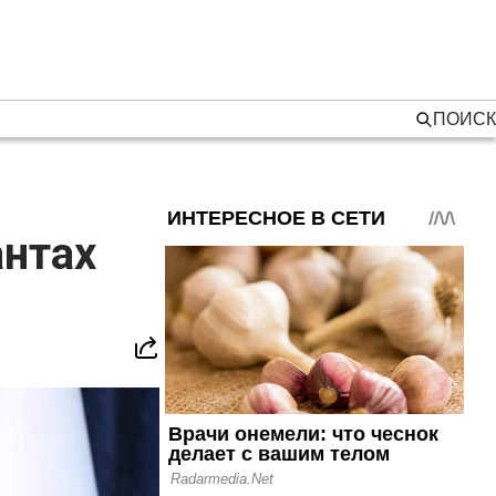
ПОИСК
антах