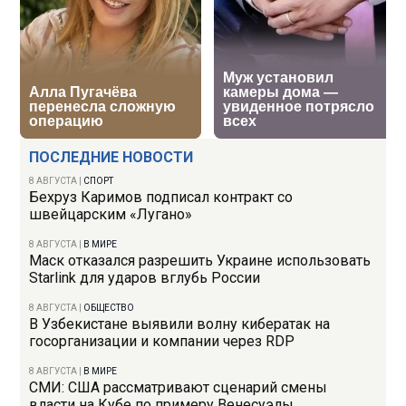
ПОСЛЕДНИЕ НОВОСТИ
8 АВГУСТА
|
СПОРТ
Бехруз Каримов подписал контракт со
швейцарским «Лугано»
8 АВГУСТА
|
В МИРЕ
Маск отказался разрешить Украине использовать
Starlink для ударов вглубь России
8 АВГУСТА
|
ОБЩЕСТВО
В Узбекистане выявили волну кибератак на
госорганизации и компании через RDP
8 АВГУСТА
|
В МИРЕ
СМИ: США рассматривают сценарий смены
власти на Кубе по примеру Венесуэлы