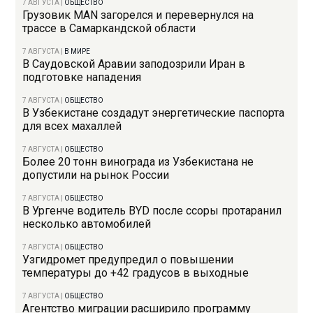
7 АВГУСТА
|
ОБЩЕСТВО
Грузовик MAN загорелся и перевернулся на
трассе в Самаркандской области
7 АВГУСТА
|
В МИРЕ
В Саудовской Аравии заподозрили Иран в
подготовке нападения
7 АВГУСТА
|
ОБЩЕСТВО
В Узбекистане создадут энергетические паспорта
для всех махаллей
7 АВГУСТА
|
ОБЩЕСТВО
Более 20 тонн винограда из Узбекистана не
допустили на рынок России
7 АВГУСТА
|
ОБЩЕСТВО
В Ургенче водитель BYD после ссоры протаранил
несколько автомобилей
7 АВГУСТА
|
ОБЩЕСТВО
Узгидромет предупредил о повышении
температуры до +42 градусов в выходные
7 АВГУСТА
|
ОБЩЕСТВО
Агентство миграции расширило программу