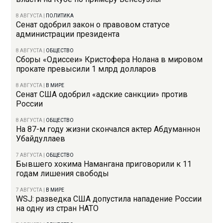
8 АВГУСТА
|
ПОЛИТИКА
Сенат одобрил закон о правовом статусе
администрации президента
8 АВГУСТА
|
ОБЩЕСТВО
Сборы «Одиссеи» Кристофера Нолана в мировом
прокате превысили 1 млрд долларов
8 АВГУСТА
|
В МИРЕ
Сенат США одобрил «адские санкции» против
России
8 АВГУСТА
|
ОБЩЕСТВО
На 87-м году жизни скончался актер Абдуманнон
Убайдуллаев
7 АВГУСТА
|
ОБЩЕСТВО
Бывшего хокима Намангана приговорили к 11
годам лишения свободы
7 АВГУСТА
|
В МИРЕ
WSJ: разведка США допустила нападение России
на одну из стран НАТО