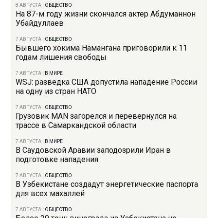
8 АВГУСТА
|
ОБЩЕСТВО
На 87-м году жизни скончался актер Абдуманнон
Убайдуллаев
7 АВГУСТА
|
ОБЩЕСТВО
Бывшего хокима Намангана приговорили к 11
годам лишения свободы
7 АВГУСТА
|
В МИРЕ
WSJ: разведка США допустила нападение России
на одну из стран НАТО
7 АВГУСТА
|
ОБЩЕСТВО
Грузовик MAN загорелся и перевернулся на
трассе в Самаркандской области
7 АВГУСТА
|
В МИРЕ
В Саудовской Аравии заподозрили Иран в
подготовке нападения
7 АВГУСТА
|
ОБЩЕСТВО
В Узбекистане создадут энергетические паспорта
для всех махаллей
7 АВГУСТА
|
ОБЩЕСТВО