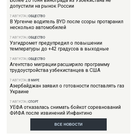
Более 20 тонн винограда из Узбекистана не
допустили на рынок России
7 АВГУСТА
|
ОБЩЕСТВО
В Ургенче водитель BYD после ссоры протаранил
несколько автомобилей
7 АВГУСТА
|
ОБЩЕСТВО
Узгидромет предупредил о повышении
температуры до +42 градусов в выходные
7 АВГУСТА
|
ОБЩЕСТВО
Агентство миграции расширило программу
трудоустройства узбекистанцев в США
7 АВГУСТА
|
В МИРЕ
Азербайджан заявил о готовности поставлять газ
Украине
7 АВГУСТА
|
СПОРТ
УЕФА отказалась снимать бойкот соревнований
ФИФА после извинений Инфантино
ВСЕ НОВОСТИ