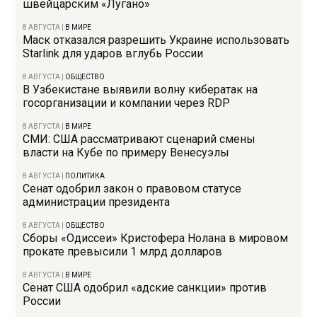
швейцарским «Лугано»
8 АВГУСТА
|
В МИРЕ
Маск отказался разрешить Украине использовать
Starlink для ударов вглубь России
8 АВГУСТА
|
ОБЩЕСТВО
В Узбекистане выявили волну кибератак на
госорганизации и компании через RDP
8 АВГУСТА
|
В МИРЕ
СМИ: США рассматривают сценарий смены
власти на Кубе по примеру Венесуэлы
8 АВГУСТА
|
ПОЛИТИКА
Сенат одобрил закон о правовом статусе
администрации президента
8 АВГУСТА
|
ОБЩЕСТВО
Сборы «Одиссеи» Кристофера Нолана в мировом
прокате превысили 1 млрд долларов
8 АВГУСТА
|
В МИРЕ
Сенат США одобрил «адские санкции» против
России