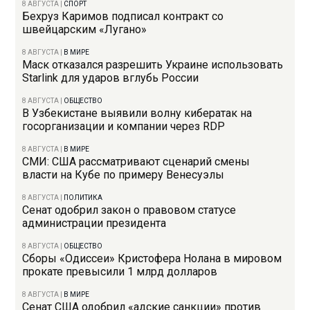
8 АВГУСТА
|
СПОРТ
Бехруз Каримов подписал контракт со
швейцарским «Лугано»
8 АВГУСТА
|
В МИРЕ
Маск отказался разрешить Украине использовать
Starlink для ударов вглубь России
8 АВГУСТА
|
ОБЩЕСТВО
В Узбекистане выявили волну кибератак на
госорганизации и компании через RDP
8 АВГУСТА
|
В МИРЕ
СМИ: США рассматривают сценарий смены
власти на Кубе по примеру Венесуэлы
8 АВГУСТА
|
ПОЛИТИКА
Сенат одобрил закон о правовом статусе
администрации президента
8 АВГУСТА
|
ОБЩЕСТВО
Сборы «Одиссеи» Кристофера Нолана в мировом
прокате превысили 1 млрд долларов
8 АВГУСТА
|
В МИРЕ
Сенат США одобрил «адские санкции» против