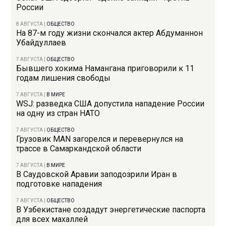
России
8 АВГУСТА
|
ОБЩЕСТВО
На 87-м году жизни скончался актер Абдуманнон
Убайдуллаев
7 АВГУСТА
|
ОБЩЕСТВО
Бывшего хокима Намангана приговорили к 11
годам лишения свободы
7 АВГУСТА
|
В МИРЕ
WSJ: разведка США допустила нападение России
на одну из стран НАТО
7 АВГУСТА
|
ОБЩЕСТВО
Грузовик MAN загорелся и перевернулся на
трассе в Самаркандской области
7 АВГУСТА
|
В МИРЕ
В Саудовской Аравии заподозрили Иран в
подготовке нападения
7 АВГУСТА
|
ОБЩЕСТВО
В Узбекистане создадут энергетические паспорта
для всех махаллей