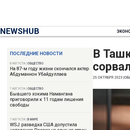
NEWSHUB
ЭКОН
В Ташк
ПОСЛЕДНИЕ НОВОСТИ
сорвал
8 АВГУСТА
|
ОБЩЕСТВО
На 87-м году жизни скончался актер
Абдуманнон Убайдуллаев
25 ОКТЯБРЯ 2023
|
ОБ
7 АВГУСТА
|
ОБЩЕСТВО
Бывшего хокима Намангана
приговорили к 11 годам лишения
свободы
7 АВГУСТА
|
В МИРЕ
WSJ: разведка США допустила