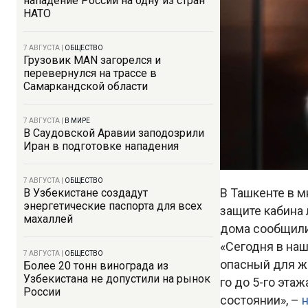
нападение России на одну из стран
НАТО
7 АВГУСТА
|
ОБЩЕСТВО
Грузовик MAN загорелся и
перевернулся на трассе в
Самаркандской области
7 АВГУСТА
|
В МИРЕ
В Саудовской Аравии заподозрили
Иран в подготовке нападения
7 АВГУСТА
|
ОБЩЕСТВО
В Ташкенте в 
В Узбекистане создадут
энергетические паспорта для всех
защите кабина 
махаллей
дома сообщили 
«Сегодня в наш
7 АВГУСТА
|
ОБЩЕСТВО
опасный для жи
Более 20 тонн винограда из
Узбекистана не допустили на рынок
го до 5-го эта
России
состоянии», –