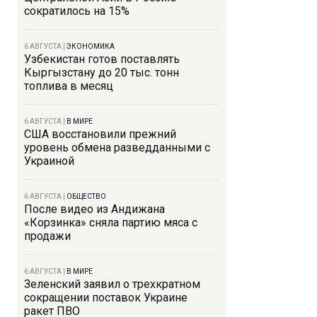
сократилось на 15%
6 АВГУСТА
|
ЭКОНОМИКА
Узбекистан готов поставлять
Кыргызстану до 20 тыс. тонн
топлива в месяц
6 АВГУСТА
|
В МИРЕ
США восстановили прежний
уровень обмена разведданными с
Украиной
6 АВГУСТА
|
ОБЩЕСТВО
После видео из Андижана
«Корзинка» сняла партию мяса с
продажи
6 АВГУСТА
|
В МИРЕ
Зеленский заявил о трехкратном
сокращении поставок Украине
ракет ПВО