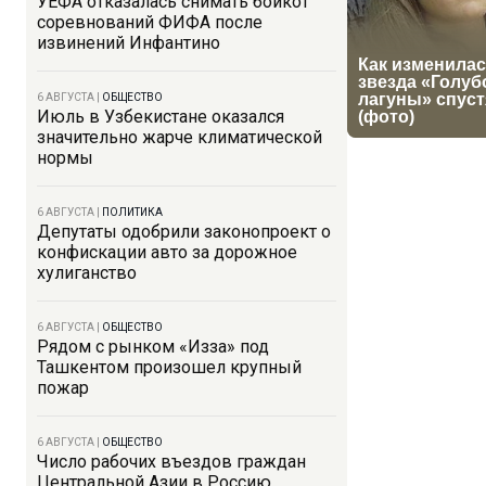
УЕФА отказалась снимать бойкот
соревнований ФИФА после
извинений Инфантино
6 АВГУСТА
|
ОБЩЕСТВО
Июль в Узбекистане оказался
значительно жарче климатической
нормы
6 АВГУСТА
|
ПОЛИТИКА
Депутаты одобрили законопроект о
конфискации авто за дорожное
хулиганство
6 АВГУСТА
|
ОБЩЕСТВО
Рядом с рынком «Изза» под
Ташкентом произошел крупный
пожар
6 АВГУСТА
|
ОБЩЕСТВО
Число рабочих въездов граждан
Центральной Азии в Россию