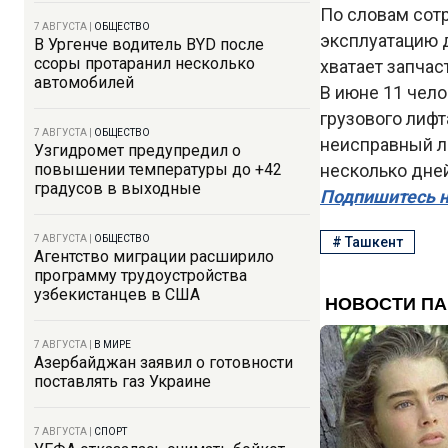
По словам сот
7 АВГУСТА
|
ОБЩЕСТВО
эксплуатацию д
В Ургенче водитель BYD после
ссоры протаранил несколько
хватает запчас
автомобилей
В июне 11 чел
грузового лифт
7 АВГУСТА
|
ОБЩЕСТВО
неисправный л
Узгидромет предупредил о
повышении температуры до +42
несколько дней
градусов в выходные
Подпишитесь н
7 АВГУСТА
|
ОБЩЕСТВО
#
Ташкент
Агентство миграции расширило
программу трудоустройства
узбекистанцев в США
7 АВГУСТА
|
В МИРЕ
Азербайджан заявил о готовности
поставлять газ Украине
7 АВГУСТА
|
СПОРТ