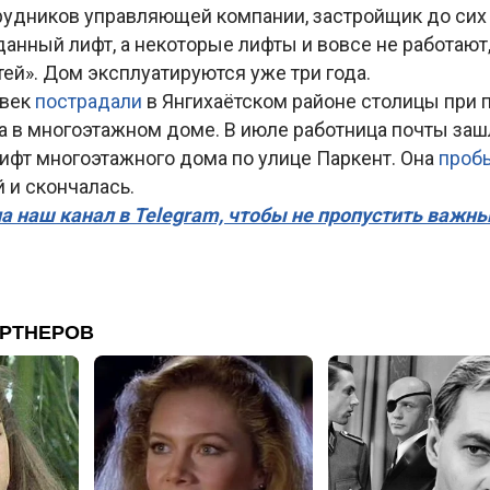
рудников управляющей компании, застройщик до сих 
анный лифт, а некоторые лифты и вовсе не работают, 
тей». Дом эксплуатируются уже три года.
овек
пострадали
в Янгихаётском районе столицы при 
а в многоэтажном доме. В июле работница почты заш
ифт многоэтажного дома по улице Паркент. Она
проб
 и скончалась.
а наш канал в Telegram, чтобы не пропустить важн