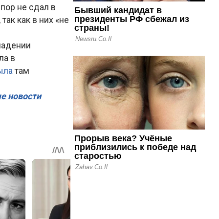
пор не сдал в
так как в них «не
падении
ла в
ыла
там
ые новости