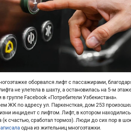
многоэтажке оборвался лифт с пассажирами, благода
лифта не улетела в шахту, а остановилась на 5-м этаж
в группе Facebook «Потребители Узбекистана».
ем ЖК по адресу ул. Паркенсткая, дом 253 произоше
зни инцидент с лифтом. Лифт, в котором находились 
жа (к счастью, сработал тормоз). Люди до сих пор в ш
написала
одна из жительниц многоэтажки.