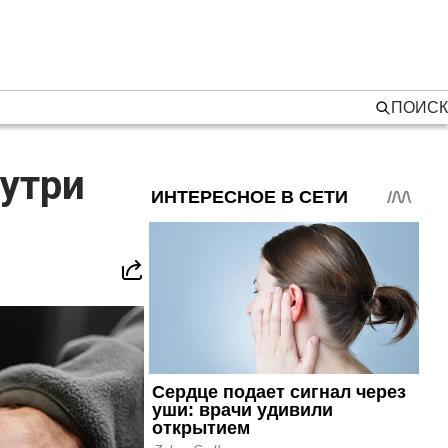
ПОИСК
утри