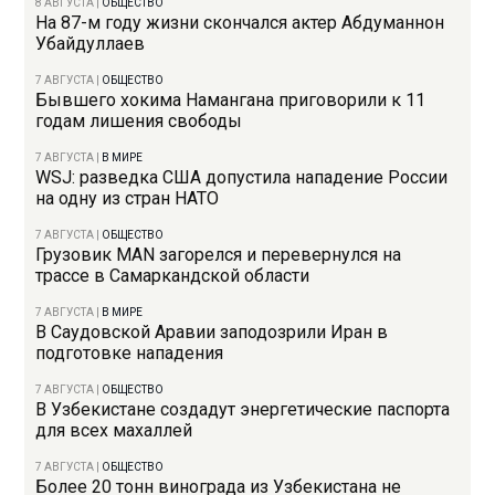
8 АВГУСТА
|
ОБЩЕСТВО
На 87-м году жизни скончался актер Абдуманнон
Убайдуллаев
7 АВГУСТА
|
ОБЩЕСТВО
Бывшего хокима Намангана приговорили к 11
годам лишения свободы
7 АВГУСТА
|
В МИРЕ
WSJ: разведка США допустила нападение России
на одну из стран НАТО
7 АВГУСТА
|
ОБЩЕСТВО
Грузовик MAN загорелся и перевернулся на
трассе в Самаркандской области
7 АВГУСТА
|
В МИРЕ
В Саудовской Аравии заподозрили Иран в
подготовке нападения
7 АВГУСТА
|
ОБЩЕСТВО
В Узбекистане создадут энергетические паспорта
для всех махаллей
7 АВГУСТА
|
ОБЩЕСТВО
Более 20 тонн винограда из Узбекистана не