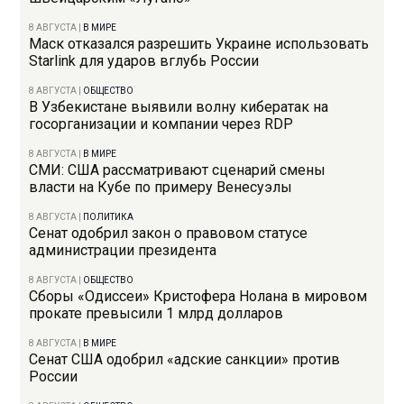
8 АВГУСТА
|
В МИРЕ
Маск отказался разрешить Украине использовать
Starlink для ударов вглубь России
8 АВГУСТА
|
ОБЩЕСТВО
В Узбекистане выявили волну кибератак на
госорганизации и компании через RDP
8 АВГУСТА
|
В МИРЕ
СМИ: США рассматривают сценарий смены
власти на Кубе по примеру Венесуэлы
8 АВГУСТА
|
ПОЛИТИКА
Сенат одобрил закон о правовом статусе
администрации президента
8 АВГУСТА
|
ОБЩЕСТВО
Сборы «Одиссеи» Кристофера Нолана в мировом
прокате превысили 1 млрд долларов
8 АВГУСТА
|
В МИРЕ
Сенат США одобрил «адские санкции» против
России