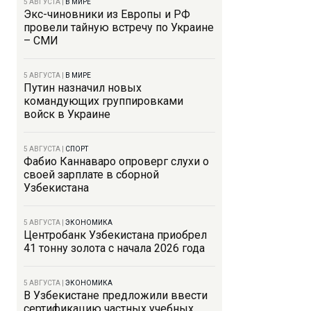
5 АВГУСТА
|
В МИРЕ
Экс-чиновники из Европы и РФ
провели тайную встречу по Украине
– СМИ
5 АВГУСТА
|
В МИРЕ
Путин назначил новых
командующих группировками
войск в Украине
5 АВГУСТА
|
СПОРТ
Фабио Каннаваро опроверг слухи о
своей зарплате в сборной
Узбекистана
5 АВГУСТА
|
ЭКОНОМИКА
Центробанк Узбекистана приобрел
41 тонну золота с начала 2026 года
5 АВГУСТА
|
ЭКОНОМИКА
В Узбекистане предложили ввести
сертификацию частных учебных