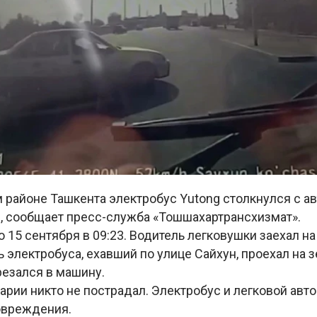
 районе Ташкента электробус Yutong столкнулся с а
е, сообщает пресс-служба «Тошшахартрансхизмат».
15 сентября в 09:23. Водитель легковушки заехал на
 электробуса, ехавший по улице Сайхун, проехал на 
резался в машину.
варии никто не пострадал. Электробус и легковой ав
овреждения.