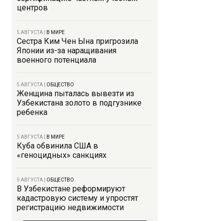
центров
5 АВГУСТА
|
В МИРЕ
Сестра Ким Чен Ына пригрозила
Японии из-за наращивания
военного потенциала
5 АВГУСТА
|
ОБЩЕСТВО
Женщина пыталась вывезти из
Узбекистана золото в подгузнике
ребенка
5 АВГУСТА
|
В МИРЕ
Куба обвинила США в
«геноцидных» санкциях
5 АВГУСТА
|
ОБЩЕСТВО
В Узбекистане реформируют
кадастровую систему и упростят
регистрацию недвижимости