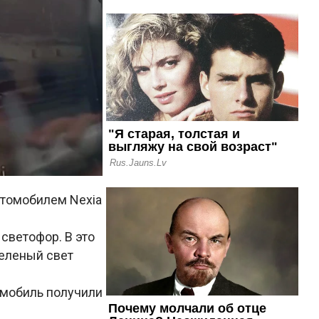
втомобилем Nexia
 светофор. В это
зеленый свет
томобиль получили