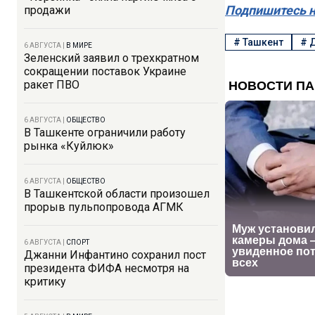
Подпишитесь н
продажи
#
Ташкент
#
6 АВГУСТА
|
В МИРЕ
Зеленский заявил о трехкратном
сокращении поставок Украине
ракет ПВО
6 АВГУСТА
|
ОБЩЕСТВО
В Ташкенте ограничили работу
рынка «Куйлюк»
6 АВГУСТА
|
ОБЩЕСТВО
В Ташкентской области произошел
прорыв пульпопровода АГМК
6 АВГУСТА
|
СПОРТ
Джанни Инфантино сохранил пост
президента ФИФА несмотря на
критику