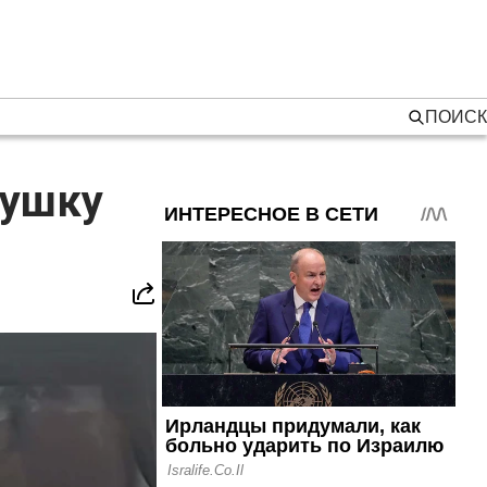
ПОИСК
вушку