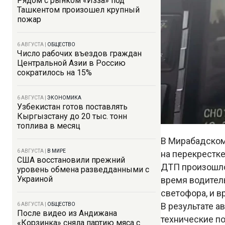
Рядом с рынком «Изза» под
Ташкентом произошел крупный
пожар
6 АВГУСТА
|
ОБЩЕСТВО
Число рабочих въездов граждан
Центральной Азии в Россию
сократилось на 15%
6 АВГУСТА
|
ЭКОНОМИКА
Узбекистан готов поставлять
Кыргызстану до 20 тыс. тонн
топлива в месяц
В Мирабадском
6 АВГУСТА
|
В МИРЕ
на перекрестк
США восстановили прежний
ДТП произошло 
уровень обмена разведданными с
Украиной
время водитель
светофора, и в
В результате а
6 АВГУСТА
|
ОБЩЕСТВО
После видео из Андижана
технические п
«Корзинка» сняла партию мяса с