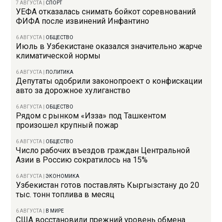
7 АВГУСТА
|
СПОРТ
УЕФА отказалась снимать бойкот соревнований
ФИФА после извинений Инфантино
6 АВГУСТА
|
ОБЩЕСТВО
Июль в Узбекистане оказался значительно жарче
климатической нормы
6 АВГУСТА
|
ПОЛИТИКА
Депутаты одобрили законопроект о конфискации
авто за дорожное хулиганство
6 АВГУСТА
|
ОБЩЕСТВО
Рядом с рынком «Изза» под Ташкентом
произошел крупный пожар
6 АВГУСТА
|
ОБЩЕСТВО
Число рабочих въездов граждан Центральной
Азии в Россию сократилось на 15%
6 АВГУСТА
|
ЭКОНОМИКА
Узбекистан готов поставлять Кыргызстану до 20
тыс. тонн топлива в месяц
6 АВГУСТА
|
В МИРЕ
США восстановили прежний уровень обмена