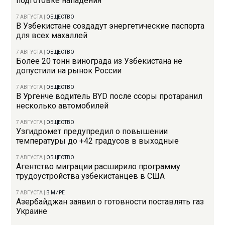
подготовке нападения
7 АВГУСТА
|
ОБЩЕСТВО
В Узбекистане создадут энергетические паспорта
для всех махаллей
7 АВГУСТА
|
ОБЩЕСТВО
Более 20 тонн винограда из Узбекистана не
допустили на рынок России
7 АВГУСТА
|
ОБЩЕСТВО
В Ургенче водитель BYD после ссоры протаранил
несколько автомобилей
7 АВГУСТА
|
ОБЩЕСТВО
Узгидромет предупредил о повышении
температуры до +42 градусов в выходные
7 АВГУСТА
|
ОБЩЕСТВО
Агентство миграции расширило программу
трудоустройства узбекистанцев в США
7 АВГУСТА
|
В МИРЕ
Азербайджан заявил о готовности поставлять газ
Украине