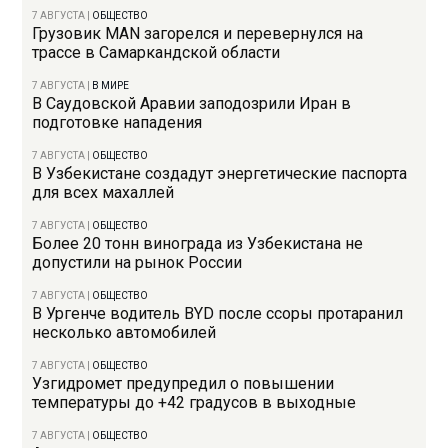
7 АВГУСТА
|
ОБЩЕСТВО
Грузовик MAN загорелся и перевернулся на
трассе в Самаркандской области
7 АВГУСТА
|
В МИРЕ
В Саудовской Аравии заподозрили Иран в
подготовке нападения
7 АВГУСТА
|
ОБЩЕСТВО
В Узбекистане создадут энергетические паспорта
для всех махаллей
7 АВГУСТА
|
ОБЩЕСТВО
Более 20 тонн винограда из Узбекистана не
допустили на рынок России
7 АВГУСТА
|
ОБЩЕСТВО
В Ургенче водитель BYD после ссоры протаранил
несколько автомобилей
7 АВГУСТА
|
ОБЩЕСТВО
Узгидромет предупредил о повышении
температуры до +42 градусов в выходные
7 АВГУСТА
|
ОБЩЕСТВО