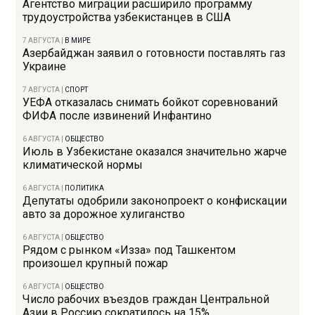
Агентство миграции расширило программу
трудоустройства узбекистанцев в США
7 АВГУСТА
|
В МИРЕ
Азербайджан заявил о готовности поставлять газ
Украине
7 АВГУСТА
|
СПОРТ
УЕФА отказалась снимать бойкот соревнований
ФИФА после извинений Инфантино
6 АВГУСТА
|
ОБЩЕСТВО
Июль в Узбекистане оказался значительно жарче
климатической нормы
6 АВГУСТА
|
ПОЛИТИКА
Депутаты одобрили законопроект о конфискации
авто за дорожное хулиганство
6 АВГУСТА
|
ОБЩЕСТВО
Рядом с рынком «Изза» под Ташкентом
произошел крупный пожар
6 АВГУСТА
|
ОБЩЕСТВО
Число рабочих въездов граждан Центральной
Азии в Россию сократилось на 15%