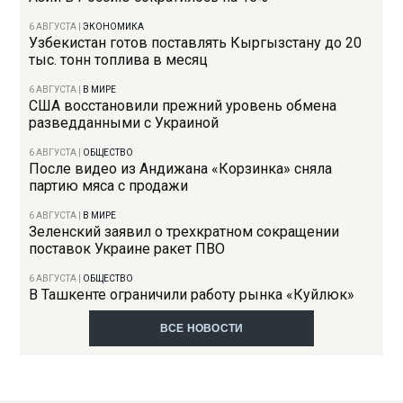
6 АВГУСТА
|
ЭКОНОМИКА
Узбекистан готов поставлять Кыргызстану до 20
тыс. тонн топлива в месяц
6 АВГУСТА
|
В МИРЕ
США восстановили прежний уровень обмена
разведданными с Украиной
6 АВГУСТА
|
ОБЩЕСТВО
После видео из Андижана «Корзинка» сняла
партию мяса с продажи
6 АВГУСТА
|
В МИРЕ
Зеленский заявил о трехкратном сокращении
поставок Украине ракет ПВО
6 АВГУСТА
|
ОБЩЕСТВО
В Ташкенте ограничили работу рынка «Куйлюк»
ВСЕ НОВОСТИ