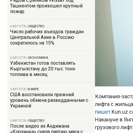
Рядом с рынком «Изза» под
Ташкентом произошел крупный
пожар
6 АВГУСТА
|
ОБЩЕСТВО
Число рабочих въездов граждан
Центральной Азии в Россию
сократилось на 15%
6 АВГУСТА
|
ЭКОНОМИКА
Узбекистан готов поставлять
Кыргызстану до 20 тыс. тонн
топлива в месяц
6 АВГУСТА
|
В МИРЕ
США восстановили прежний
Компания-заст
уровень обмена разведданными с
лифта с жильц
Украиной
пишет
Kun.uz 
Накануне в Ян
6 АВГУСТА
|
ОБЩЕСТВО
После видео из Андижана
грузового лифт
«Корзинка» сняла партию мяса с