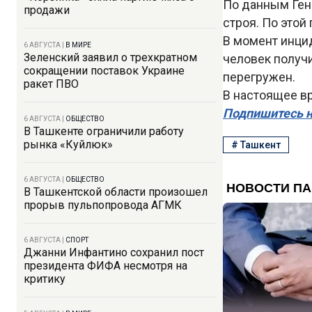
По данным Ген
продажи
строя. По это
В момент инцид
6 АВГУСТА
|
В МИРЕ
Зеленский заявил о трехкратном
человек получ
сокращении поставок Украине
перегружен.
ракет ПВО
В настоящее в
Подпишитесь н
6 АВГУСТА
|
ОБЩЕСТВО
В Ташкенте ограничили работу
рынка «Куйлюк»
#
Ташкент
6 АВГУСТА
|
ОБЩЕСТВО
В Ташкентской области произошел
прорыв пульпопровода АГМК
6 АВГУСТА
|
СПОРТ
Джанни Инфантино сохранил пост
президента ФИФА несмотря на
критику