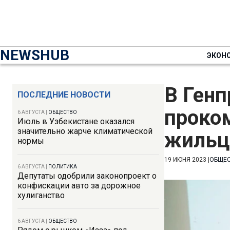
NEWSHUB
ЭКОН
В Генп
ПОСЛЕДНИЕ НОВОСТИ
проко
6 АВГУСТА
|
ОБЩЕСТВО
Июль в Узбекистане оказался
значительно жарче климатической
жильц
нормы
19 ИЮНЯ 2023
|
ОБЩЕ
6 АВГУСТА
|
ПОЛИТИКА
Депутаты одобрили законопроект о
конфискации авто за дорожное
хулиганство
6 АВГУСТА
|
ОБЩЕСТВО