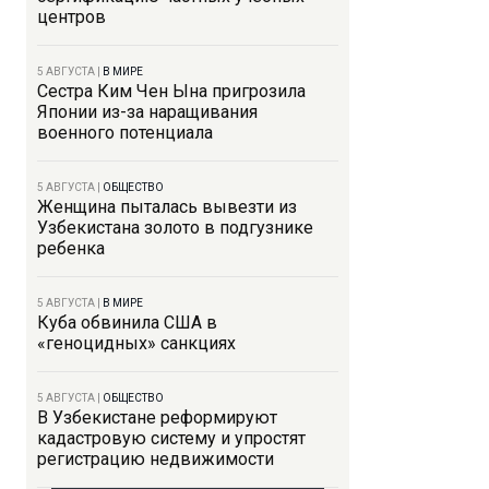
центров
5 АВГУСТА
|
В МИРЕ
Сестра Ким Чен Ына пригрозила
Японии из-за наращивания
военного потенциала
5 АВГУСТА
|
ОБЩЕСТВО
Женщина пыталась вывезти из
Узбекистана золото в подгузнике
ребенка
5 АВГУСТА
|
В МИРЕ
Куба обвинила США в
«геноцидных» санкциях
5 АВГУСТА
|
ОБЩЕСТВО
В Узбекистане реформируют
кадастровую систему и упростят
регистрацию недвижимости