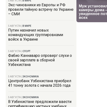
5 АВГУСТА
|
В МИРЕ
Экс-чиновники из Европы и РФ
провели тайную встречу по Украине
– СМИ
5 АВГУСТА
|
В МИРЕ
Путин назначил новых
командующих группировками
войск в Украине
5 АВГУСТА
|
СПОРТ
Фабио Каннаваро опроверг слухи о
своей зарплате в сборной
Узбекистана
5 АВГУСТА
|
ЭКОНОМИКА
Центробанк Узбекистана приобрел
41 тонну золота с начала 2026 года
5 АВГУСТА
|
ЭКОНОМИКА
В Узбекистане предложили ввести
сертификацию частных учебных