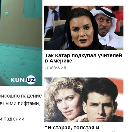
роизошло падение
авными лифтами,
и падении