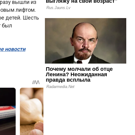
сразу вышли из
зовым лифтом.
ое детей. Шесть
т был
ые новости