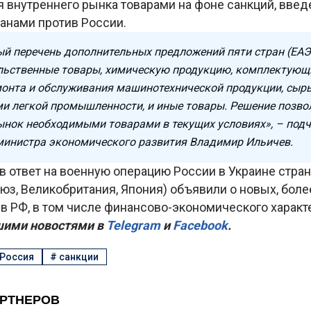
 внутреннего рынка товарами на фоне санкций, вве
анами против России.
й перечень дополнительных предложений пяти стран (ЕАЭ
льственные товары, химическую продукцию, комплектующ
монта и обслуживания машинотехнической продукции, сырь
и легкой промышленности, и иные товары. Решение позво
ынок необходимыми товарами в текущих условиях», – под
министра экономического развития Владимир Ильичев.
в ответ на военную операцию России в Украине стра
юз, Великобритания, Япония) объявили о новых, боле
в РФ, в том числе финансово-экономического характ
шими новостями в
Telegram
и
Facebook
.
Россия
#
санкции