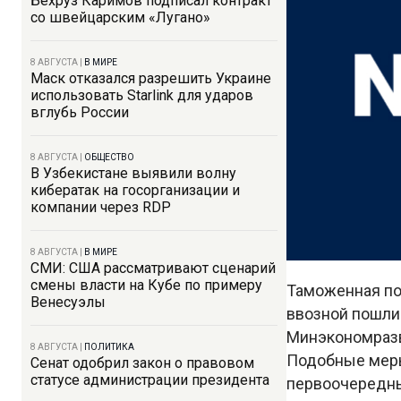
Бехруз Каримов подписал контракт
со швейцарским «Лугано»
8 АВГУСТА
|
В МИРЕ
Маск отказался разрешить Украине
использовать Starlink для ударов
вглубь России
8 АВГУСТА
|
ОБЩЕСТВО
В Узбекистане выявили волну
кибератак на госорганизации и
компании через RDP
8 АВГУСТА
|
В МИРЕ
СМИ: США рассматривают сценарий
смены власти на Кубе по примеру
Таможенная по
Венесуэлы
ввозной пошли
Минэкономразв
8 АВГУСТА
|
ПОЛИТИКА
Подобные меры
Сенат одобрил закон о правовом
статусе администрации президента
первоочередны