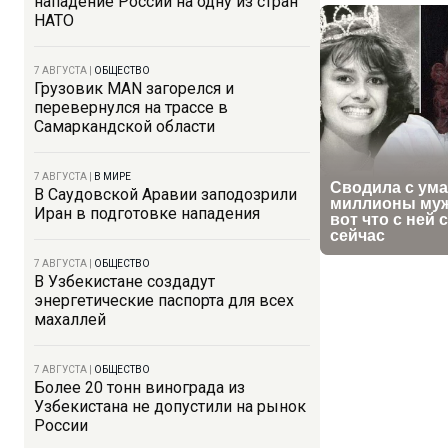
нападение России на одну из стран
НАТО
7 АВГУСТА
|
ОБЩЕСТВО
Грузовик MAN загорелся и
перевернулся на трассе в
Самаркандской области
7 АВГУСТА
|
В МИРЕ
В Саудовской Аравии заподозрили
Иран в подготовке нападения
7 АВГУСТА
|
ОБЩЕСТВО
В Узбекистане создадут
энергетические паспорта для всех
махаллей
7 АВГУСТА
|
ОБЩЕСТВО
Более 20 тонн винограда из
Узбекистана не допустили на рынок
России