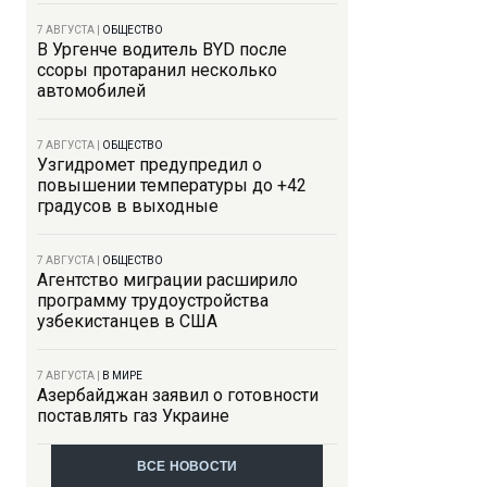
7 АВГУСТА
|
ОБЩЕСТВО
В Ургенче водитель BYD после
ссоры протаранил несколько
автомобилей
7 АВГУСТА
|
ОБЩЕСТВО
Узгидромет предупредил о
повышении температуры до +42
градусов в выходные
7 АВГУСТА
|
ОБЩЕСТВО
Агентство миграции расширило
программу трудоустройства
узбекистанцев в США
7 АВГУСТА
|
В МИРЕ
Азербайджан заявил о готовности
поставлять газ Украине
ВСЕ НОВОСТИ