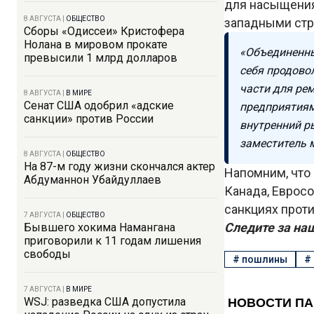
для насыщения
8 АВГУСТА
|
ОБЩЕСТВО
западными стр
Сборы «Одиссеи» Кристофера
Нолана в мировом прокате
«Объединенны
превысили 1 млрд долларов
себя продово
части для ре
8 АВГУСТА
|
В МИРЕ
Сенат США одобрил «адские
предприятиям
санкции» против России
внутренний р
заместитель 
8 АВГУСТА
|
ОБЩЕСТВО
На 87-м году жизни скончался актер
Напомним, что 
Абдуманнон Убайдуллаев
Канада, Евросо
санкциях проти
7 АВГУСТА
|
ОБЩЕСТВО
Следите за на
Бывшего хокима Намангана
приговорили к 11 годам лишения
свободы
#
пошлины
#
7 АВГУСТА
|
В МИРЕ
WSJ: разведка США допустила