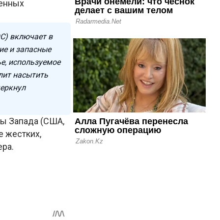
денных
С) включает в
ие и запасные
е, используемое
лит насытить
черкнул
ны Запада (США,
е жестких,
ера.