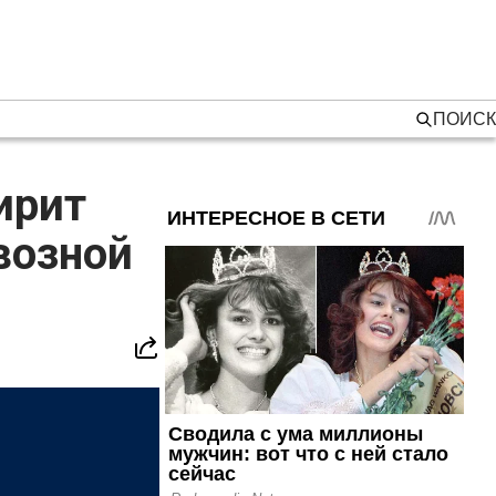
ПОИСК
ирит
возной