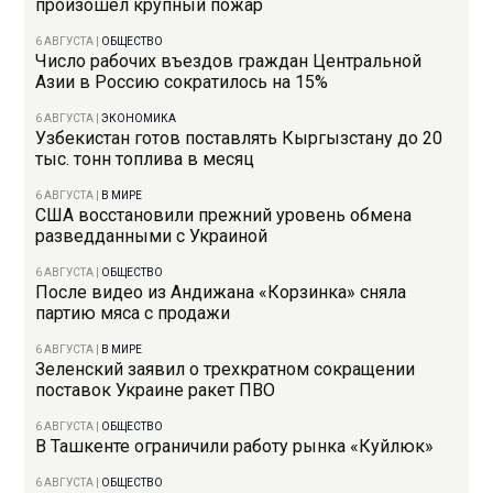
произошел крупный пожар
6 АВГУСТА
|
ОБЩЕСТВО
Число рабочих въездов граждан Центральной
Азии в Россию сократилось на 15%
6 АВГУСТА
|
ЭКОНОМИКА
Узбекистан готов поставлять Кыргызстану до 20
тыс. тонн топлива в месяц
6 АВГУСТА
|
В МИРЕ
США восстановили прежний уровень обмена
разведданными с Украиной
6 АВГУСТА
|
ОБЩЕСТВО
После видео из Андижана «Корзинка» сняла
партию мяса с продажи
6 АВГУСТА
|
В МИРЕ
Зеленский заявил о трехкратном сокращении
поставок Украине ракет ПВО
6 АВГУСТА
|
ОБЩЕСТВО
В Ташкенте ограничили работу рынка «Куйлюк»
6 АВГУСТА
|
ОБЩЕСТВО