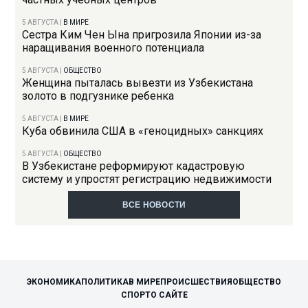
5 АВГУСТА
|
В МИРЕ
Сестра Ким Чен Ына пригрозила Японии из-за
наращивания военного потенциала
5 АВГУСТА
|
ОБЩЕСТВО
Женщина пыталась вывезти из Узбекистана
золото в подгузнике ребенка
5 АВГУСТА
|
В МИРЕ
Куба обвинила США в «геноцидных» санкциях
5 АВГУСТА
|
ОБЩЕСТВО
В Узбекистане реформируют кадастровую
систему и упростят регистрацию недвижимости
ВСЕ НОВОСТИ
ЭКОНОМИКА
ПОЛИТИКА
В МИРЕ
ПРОИСШЕСТВИЯ
ОБЩЕСТВО
СПОРТ
О САЙТЕ