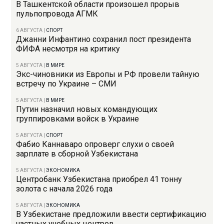
В Ташкентской области произошел прорыв
пульпопровода АГМК
6 АВГУСТА
|
СПОРТ
Джанни Инфантино сохранил пост президента
ФИФА несмотря на критику
5 АВГУСТА
|
В МИРЕ
Экс-чиновники из Европы и РФ провели тайную
встречу по Украине – СМИ
5 АВГУСТА
|
В МИРЕ
Путин назначил новых командующих
группировками войск в Украине
5 АВГУСТА
|
СПОРТ
Фабио Каннаваро опроверг слухи о своей
зарплате в сборной Узбекистана
5 АВГУСТА
|
ЭКОНОМИКА
Центробанк Узбекистана приобрел 41 тонну
золота с начала 2026 года
5 АВГУСТА
|
ЭКОНОМИКА
В Узбекистане предложили ввести сертификацию
частных учебных центров