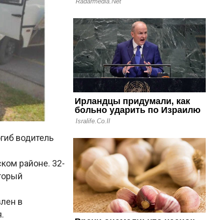
огиб водитель
ком районе. 32-
оторый
влен в
.