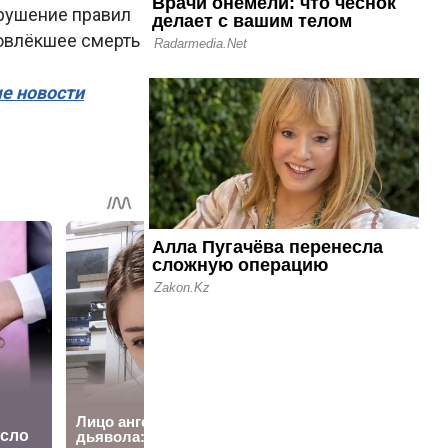
арушение правил
повлёкшее смерть
ые новости