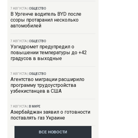
7 АВГУСТА
|
ОБЩЕСТВО
В Ургенче водитель BYD после
ссоры протаранил несколько
автомобилей
7 АВГУСТА
|
ОБЩЕСТВО
Узгидромет предупредил о
повышении температуры до +42
градусов в выходные
7 АВГУСТА
|
ОБЩЕСТВО
Агентство миграции расширило
программу трудоустройства
узбекистанцев в США
7 АВГУСТА
|
В МИРЕ
Азербайджан заявил о готовности
поставлять газ Украине
ВСЕ НОВОСТИ