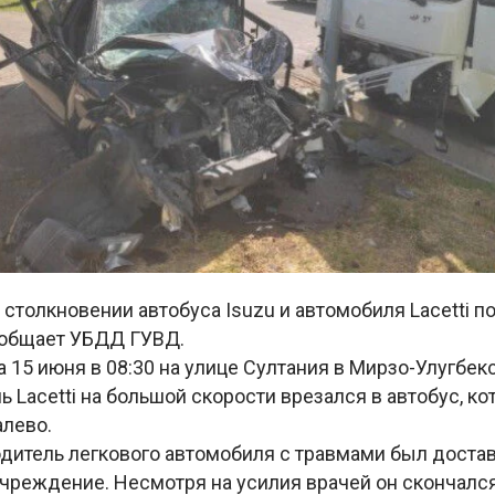
 столкновении автобуса Isuzu и автомобиля Lacetti п
ообщает УБДД ГУВД.
15 июня в 08:30 на улице Султания в Мирзо-Улугбекс
ь Lacetti на большой скорости врезался в автобус, к
алево.
одитель легкового автомобиля с травмами был доста
чреждение. Несмотря на усилия врачей он скончался