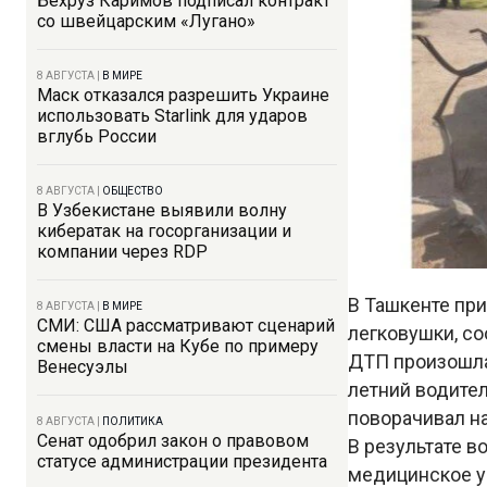
Бехруз Каримов подписал контракт
со швейцарским «Лугано»
8 АВГУСТА
|
В МИРЕ
Маск отказался разрешить Украине
использовать Starlink для ударов
вглубь России
8 АВГУСТА
|
ОБЩЕСТВО
В Узбекистане выявили волну
кибератак на госорганизации и
компании через RDP
В Ташкенте при
8 АВГУСТА
|
В МИРЕ
СМИ: США рассматривают сценарий
легковушки, с
смены власти на Кубе по примеру
ДТП произошла 
Венесуэлы
летний водител
поворачивал н
8 АВГУСТА
|
ПОЛИТИКА
Сенат одобрил закон о правовом
В результате в
статусе администрации президента
медицинское у