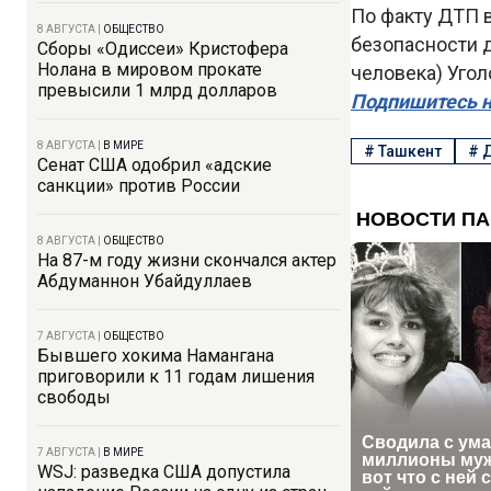
По факту ДТП в
8 АВГУСТА
|
ОБЩЕСТВО
безопасности 
Сборы «Одиссеи» Кристофера
Нолана в мировом прокате
человека) Угол
превысили 1 млрд долларов
Подпишитесь н
8 АВГУСТА
|
В МИРЕ
#
Ташкент
#
Сенат США одобрил «адские
санкции» против России
8 АВГУСТА
|
ОБЩЕСТВО
На 87-м году жизни скончался актер
Абдуманнон Убайдуллаев
7 АВГУСТА
|
ОБЩЕСТВО
Бывшего хокима Намангана
приговорили к 11 годам лишения
свободы
7 АВГУСТА
|
В МИРЕ
WSJ: разведка США допустила