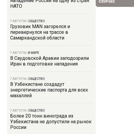
нападение России на одну из стран
НАТО
7 АВГУСТА
|
ОБЩЕСТВО
Грузовик MAN загорелся и
перевернулся на трассе в
Самаркандской области
7 АВГУСТА
|
В МИРЕ
В Саудовской Аравии заподозрили
Иран в подготовке нападения
7 АВГУСТА
|
ОБЩЕСТВО
В Узбекистане создадут
энергетические паспорта для всех
махаллей
7 АВГУСТА
|
ОБЩЕСТВО
Более 20 тонн винограда из
Узбекистана не допустили на рынок
России