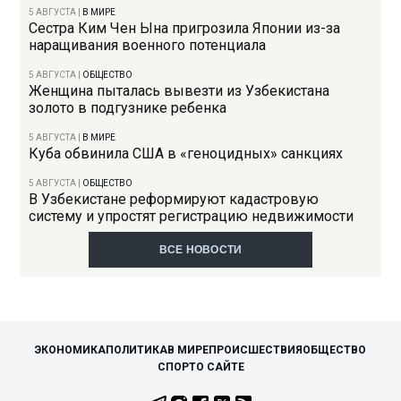
5 АВГУСТА
|
В МИРЕ
Сестра Ким Чен Ына пригрозила Японии из-за
наращивания военного потенциала
5 АВГУСТА
|
ОБЩЕСТВО
Женщина пыталась вывезти из Узбекистана
золото в подгузнике ребенка
5 АВГУСТА
|
В МИРЕ
Куба обвинила США в «геноцидных» санкциях
5 АВГУСТА
|
ОБЩЕСТВО
В Узбекистане реформируют кадастровую
систему и упростят регистрацию недвижимости
ВСЕ НОВОСТИ
ЭКОНОМИКА
ПОЛИТИКА
В МИРЕ
ПРОИСШЕСТВИЯ
ОБЩЕСТВО
СПОРТ
О САЙТЕ