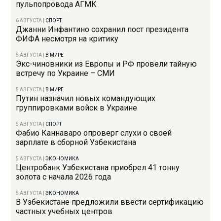
пульпопровода АГМК
6 АВГУСТА
|
СПОРТ
Джанни Инфантино сохранил пост президента
ФИФА несмотря на критику
5 АВГУСТА
|
В МИРЕ
Экс-чиновники из Европы и РФ провели тайную
встречу по Украине – СМИ
5 АВГУСТА
|
В МИРЕ
Путин назначил новых командующих
группировками войск в Украине
5 АВГУСТА
|
СПОРТ
Фабио Каннаваро опроверг слухи о своей
зарплате в сборной Узбекистана
5 АВГУСТА
|
ЭКОНОМИКА
Центробанк Узбекистана приобрел 41 тонну
золота с начала 2026 года
5 АВГУСТА
|
ЭКОНОМИКА
В Узбекистане предложили ввести сертификацию
частных учебных центров