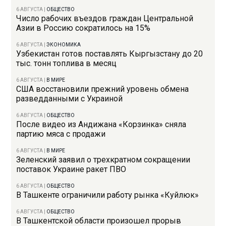
6 АВГУСТА
|
ОБЩЕСТВО
Число рабочих въездов граждан Центральной
Азии в Россию сократилось на 15%
6 АВГУСТА
|
ЭКОНОМИКА
Узбекистан готов поставлять Кыргызстану до 20
тыс. тонн топлива в месяц
6 АВГУСТА
|
В МИРЕ
США восстановили прежний уровень обмена
разведданными с Украиной
6 АВГУСТА
|
ОБЩЕСТВО
После видео из Андижана «Корзинка» сняла
партию мяса с продажи
6 АВГУСТА
|
В МИРЕ
Зеленский заявил о трехкратном сокращении
поставок Украине ракет ПВО
6 АВГУСТА
|
ОБЩЕСТВО
В Ташкенте ограничили работу рынка «Куйлюк»
6 АВГУСТА
|
ОБЩЕСТВО
В Ташкентской области произошел прорыв