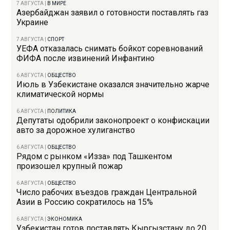
7 АВГУСТА
|
В МИРЕ
Азербайджан заявил о готовности поставлять газ
Украине
7 АВГУСТА
|
СПОРТ
УЕФА отказалась снимать бойкот соревнований
ФИФА после извинений Инфантино
6 АВГУСТА
|
ОБЩЕСТВО
Июль в Узбекистане оказался значительно жарче
климатической нормы
6 АВГУСТА
|
ПОЛИТИКА
Депутаты одобрили законопроект о конфискации
авто за дорожное хулиганство
6 АВГУСТА
|
ОБЩЕСТВО
Рядом с рынком «Изза» под Ташкентом
произошел крупный пожар
6 АВГУСТА
|
ОБЩЕСТВО
Число рабочих въездов граждан Центральной
Азии в Россию сократилось на 15%
6 АВГУСТА
|
ЭКОНОМИКА
Узбекистан готов поставлять Кыргызстану до 20