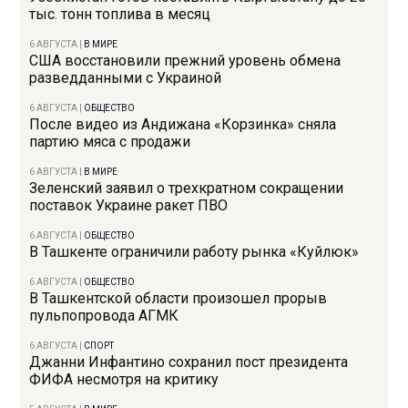
тыс. тонн топлива в месяц
6 АВГУСТА
|
В МИРЕ
США восстановили прежний уровень обмена
разведданными с Украиной
6 АВГУСТА
|
ОБЩЕСТВО
После видео из Андижана «Корзинка» сняла
партию мяса с продажи
6 АВГУСТА
|
В МИРЕ
Зеленский заявил о трехкратном сокращении
поставок Украине ракет ПВО
6 АВГУСТА
|
ОБЩЕСТВО
В Ташкенте ограничили работу рынка «Куйлюк»
6 АВГУСТА
|
ОБЩЕСТВО
В Ташкентской области произошел прорыв
пульпопровода АГМК
6 АВГУСТА
|
СПОРТ
Джанни Инфантино сохранил пост президента
ФИФА несмотря на критику