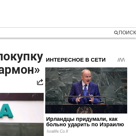
ПОИСК
покупку
Дармон»