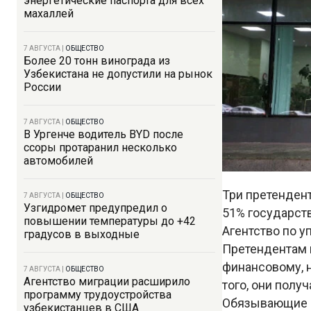
энергетические паспорта для всех
махаллей
7 АВГУСТА
|
ОБЩЕСТВО
Более 20 тонн винограда из
Узбекистана не допустили на рынок
России
7 АВГУСТА
|
ОБЩЕСТВО
В Ургенче водитель BYD после
ссоры протаранил несколько
автомобилей
Три претенден
7 АВГУСТА
|
ОБЩЕСТВО
Узгидромет предупредил о
51% государст
повышении температуры до +42
Агентство по у
градусов в выходные
Претендентам н
финансовому, 
7 АВГУСТА
|
ОБЩЕСТВО
Агентство миграции расширило
того, они полу
программу трудоустройства
Обязывающие п
узбекистанцев в США