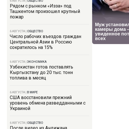
6 АВГУСТА
|
ОБЩЕСТВО
Рядом с рынком «Изза» под
Ташкентом произошел крупный
пожар
6 АВГУСТА
|
ОБЩЕСТВО
Число рабочих въездов граждан
Центральной Азии в Россию
сократилось на 15%
6 АВГУСТА
|
ЭКОНОМИКА
Узбекистан готов поставлять
Кыргызстану до 20 тыс. тонн
топлива в месяц
6 АВГУСТА
|
В МИРЕ
США восстановили прежний
уровень обмена разведданными с
Украиной
6 АВГУСТА
|
ОБЩЕСТВО
После видео из Андижана