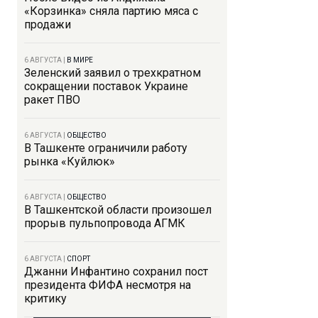
«Корзинка» сняла партию мяса с
продажи
6 АВГУСТА
|
В МИРЕ
Зеленский заявил о трехкратном
сокращении поставок Украине
ракет ПВО
6 АВГУСТА
|
ОБЩЕСТВО
В Ташкенте ограничили работу
рынка «Куйлюк»
6 АВГУСТА
|
ОБЩЕСТВО
В Ташкентской области произошел
прорыв пульпопровода АГМК
6 АВГУСТА
|
СПОРТ
Джанни Инфантино сохранил пост
президента ФИФА несмотря на
критику