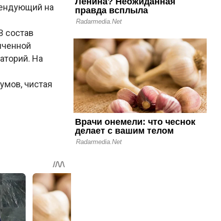
етендующий на
В состав
иченной
аторий. На
умов, чистая