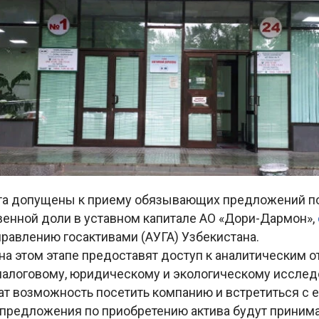
та допущены к приему обязывающих предложений п
венной доли в уставном капитале АО «Дори-Дармон»,
правлению госактивами (АУГА) Узбекистана.
а этом этапе предоставят доступ к аналитическим о
налоговому, юридическому и экологическому иссле
чат возможность посетить компанию и встретиться с 
редложения по приобретению актива будут приним