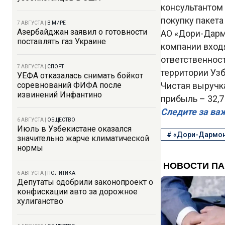
консультантом 
покупку пакета
7 АВГУСТА
|
В МИРЕ
Азербайджан заявил о готовности
АО «Дори-Дарм
поставлять газ Украине
компании вход
ответственност
7 АВГУСТА
|
СПОРТ
территории Узб
УЕФА отказалась снимать бойкот
соревнований ФИФА после
Чистая выручка
извинений Инфантино
прибыль – 32,7
Следите за ва
6 АВГУСТА
|
ОБЩЕСТВО
Июль в Узбекистане оказался
#
«Дори-Дармо
значительно жарче климатической
нормы
6 АВГУСТА
|
ПОЛИТИКА
Депутаты одобрили законопроект о
конфискации авто за дорожное
хулиганство