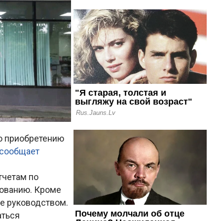
о приобретению
сообщает
тчетам по
дованию. Кроме
ее руководством.
аться