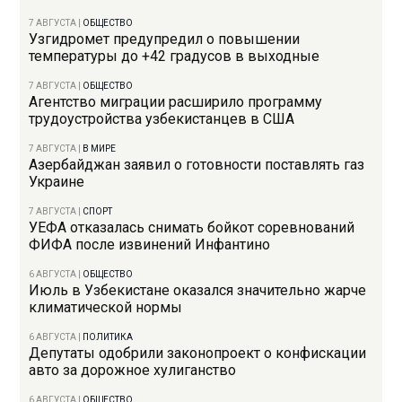
7 АВГУСТА
|
ОБЩЕСТВО
Узгидромет предупредил о повышении
температуры до +42 градусов в выходные
7 АВГУСТА
|
ОБЩЕСТВО
Агентство миграции расширило программу
трудоустройства узбекистанцев в США
7 АВГУСТА
|
В МИРЕ
Азербайджан заявил о готовности поставлять газ
Украине
7 АВГУСТА
|
СПОРТ
УЕФА отказалась снимать бойкот соревнований
ФИФА после извинений Инфантино
6 АВГУСТА
|
ОБЩЕСТВО
Июль в Узбекистане оказался значительно жарче
климатической нормы
6 АВГУСТА
|
ПОЛИТИКА
Депутаты одобрили законопроект о конфискации
авто за дорожное хулиганство
6 АВГУСТА
|
ОБЩЕСТВО