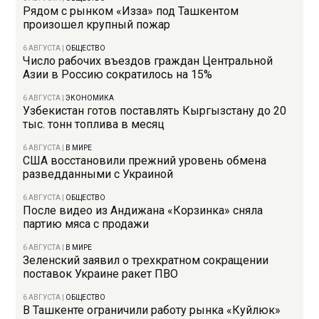
Рядом с рынком «Изза» под Ташкентом
произошел крупный пожар
6 АВГУСТА
|
ОБЩЕСТВО
Число рабочих въездов граждан Центральной
Азии в Россию сократилось на 15%
6 АВГУСТА
|
ЭКОНОМИКА
Узбекистан готов поставлять Кыргызстану до 20
тыс. тонн топлива в месяц
6 АВГУСТА
|
В МИРЕ
США восстановили прежний уровень обмена
разведданными с Украиной
6 АВГУСТА
|
ОБЩЕСТВО
После видео из Андижана «Корзинка» сняла
партию мяса с продажи
6 АВГУСТА
|
В МИРЕ
Зеленский заявил о трехкратном сокращении
поставок Украине ракет ПВО
6 АВГУСТА
|
ОБЩЕСТВО
В Ташкенте ограничили работу рынка «Куйлюк»