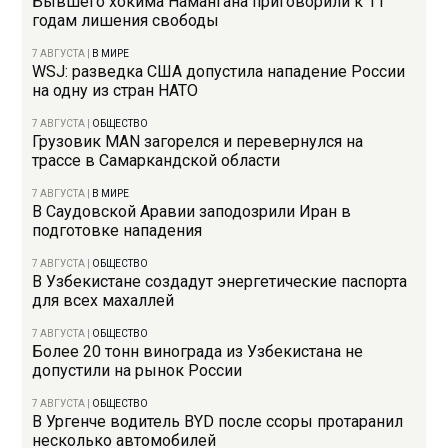
Бывшего хокима Намангана приговорили к 11
годам лишения свободы
7 АВГУСТА
|
В МИРЕ
WSJ: разведка США допустила нападение России
на одну из стран НАТО
7 АВГУСТА
|
ОБЩЕСТВО
Грузовик MAN загорелся и перевернулся на
трассе в Самаркандской области
7 АВГУСТА
|
В МИРЕ
В Саудовской Аравии заподозрили Иран в
подготовке нападения
7 АВГУСТА
|
ОБЩЕСТВО
В Узбекистане создадут энергетические паспорта
для всех махаллей
7 АВГУСТА
|
ОБЩЕСТВО
Более 20 тонн винограда из Узбекистана не
допустили на рынок России
7 АВГУСТА
|
ОБЩЕСТВО
В Ургенче водитель BYD после ссоры протаранил
несколько автомобилей