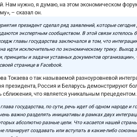
й. Нам нужно, я думаю, на этом экономическом фору
у», – сказал он.
приятия президент сделал ряд заявлений, которые сегодня
даются экспертным сообществом. В этой связи хотелось б
седж главы государства заключался в том, что интеграци
на идти исключительно по экономическому треку. Выход з
и, принципы и задачи уставных документов организации»,
своей странице в Facebook.
ва Токаева о так называемой разноуровневой интегр
ря президента, Россия и Беларусь демонстрируют бо
ь сближения, что является уникальным прецедентом.
глава государства, по сути, речь идет об одном народе и г
чень важно разделять инициативы в рамках двух интегра
оторых абсолютно разные цели. Что касается нашей страны
не планирует создавать или вступать в какие-либо союзны