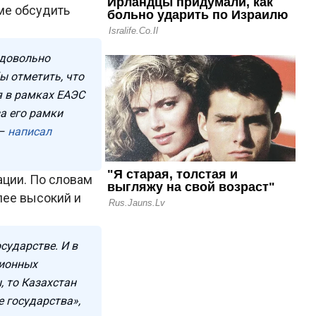
ме обсудить
 довольно
ы отметить, что
я в рамках ЕАЭС
а его рамки
 –
написал
ации. По словам
лее высокий и
осударстве. И в
ционных
, то Казахстан
е государства»,