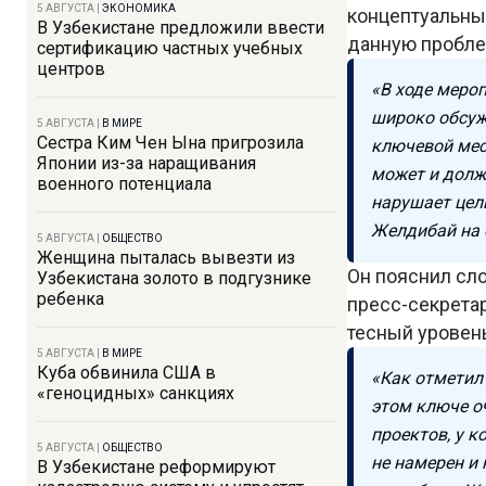
5 АВГУСТА
|
ЭКОНОМИКА
концептуальны
В Узбекистане предложили ввести
данную проблем
сертификацию частных учебных
центров
«В ходе меро
широко обсуж
5 АВГУСТА
|
В МИРЕ
Сестра Ким Чен Ына пригрозила
ключевой мес
Японии из-за наращивания
может и долж
военного потенциала
нарушает цел
Желдибай на 
5 АВГУСТА
|
ОБЩЕСТВО
Женщина пыталась вывезти из
Он пояснил сло
Узбекистана золото в подгузнике
ребенка
пресс-секрета
тесный уровен
5 АВГУСТА
|
В МИРЕ
Куба обвинила США в
«Как отметил 
«геноцидных» санкциях
этом ключе о
проектов, у к
5 АВГУСТА
|
ОБЩЕСТВО
не намерен и 
В Узбекистане реформируют