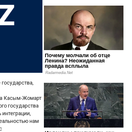
 государства,
ана Касым-Жомарт
ого государства
ь интеграции,
реальностью нам
с