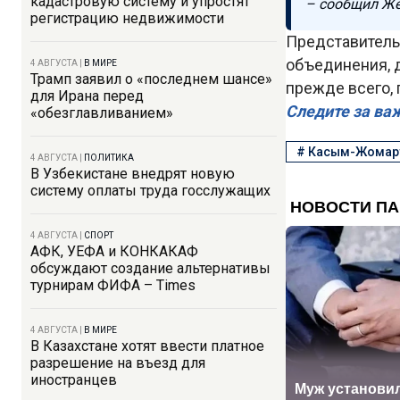
кадастровую систему и упростят
– сообщил Же
регистрацию недвижимости
Представитель
объединения, 
4 АВГУСТА
|
В МИРЕ
Трамп заявил о «последнем шансе»
прежде всего,
для Ирана перед
Следите за ва
«обезглавливанием»
#
Касым-Жомарт
4 АВГУСТА
|
ПОЛИТИКА
В Узбекистане внедрят новую
систему оплаты труда госслужащих
4 АВГУСТА
|
СПОРТ
АФК, УЕФА и КОНКАКАФ
обсуждают создание альтернативы
турнирам ФИФА – Times
4 АВГУСТА
|
В МИРЕ
В Казахстане хотят ввести платное
разрешение на въезд для
иностранцев