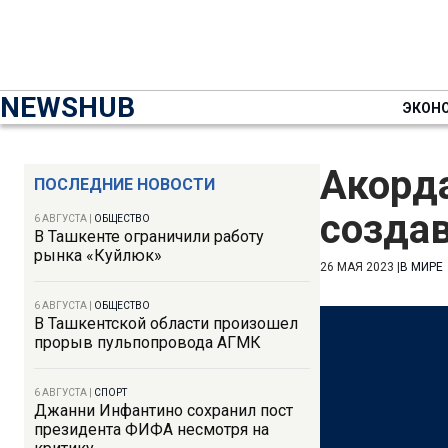
NEWSHUB
ЭКОН
Акорда
ПОСЛЕДНИЕ НОВОСТИ
созда
6 АВГУСТА
|
ОБЩЕСТВО
В Ташкенте ограничили работу
рынка «Куйлюк»
26 МАЯ 2023
|
В МИРЕ
6 АВГУСТА
|
ОБЩЕСТВО
В Ташкентской области произошел
прорыв пульпопровода АГМК
6 АВГУСТА
|
СПОРТ
Джанни Инфантино сохранил пост
президента ФИФА несмотря на