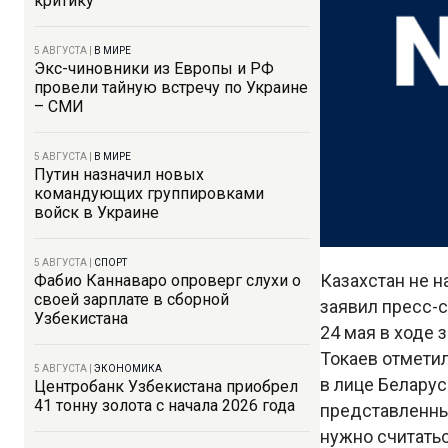
критику
5 АВГУСТА
|
В МИРЕ
Экс-чиновники из Европы и РФ
провели тайную встречу по Украине
– СМИ
5 АВГУСТА
|
В МИРЕ
Путин назначил новых
командующих группировками
войск в Украине
5 АВГУСТА
|
СПОРТ
Казахстан не н
Фабио Каннаваро опроверг слухи о
своей зарплате в сборной
заявил пресс-
Узбекистана
24 мая в ходе
Токаев отметил
5 АВГУСТА
|
ЭКОНОМИКА
в лице Беларус
Центробанк Узбекистана приобрел
41 тонну золота с начала 2026 года
представленны
нужно считатьс