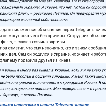
еня, принадлежит ли мне эта квартира. Он также спросил,
гражданами Украины. Я сказал, что нет. Потом он спросил
раинский флаг», – рассказал Латипов. Он предупредил муж
территории его личной собственности.
о дать письменное объяснение через Telegram, поче
они не могут снять его без причины. Сотрудник объясни
 флаг», – сказал хозяин квартиры.
пов отметил, что ему непонятно, кто и зачем сообщил
них дел. Сам он родился в Украине, но живет и работ
 флаг ему подарили друзья из Киева.
и войны я много раз бывал в Украине. Хоть я и не знаю у
 не было проблем в общении с людьми. У меня также много
акой-то неприязни или ненависти к гражданам России. Я п
шения, которые она приносит. Моя позиция ясна – я против
 Украину», – сказал Латипов.
жными новостями в нашем Telegram-канале