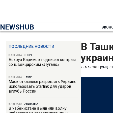
NEWSHUB
ЭКОН
В Ташк
ПОСЛЕДНИЕ НОВОСТИ
украин
8 АВГУСТА
|
СПОРТ
Бехруз Каримов подписал контракт
со швейцарским «Лугано»
25 МАЯ 2023
|
ОБЩЕС
8 АВГУСТА
|
В МИРЕ
Маск отказался разрешить Украине
использовать Starlink для ударов
вглубь России
8 АВГУСТА
|
ОБЩЕСТВО
В Узбекистане выявили волну