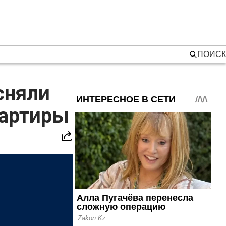
ПОИСК
сняли
вартиры