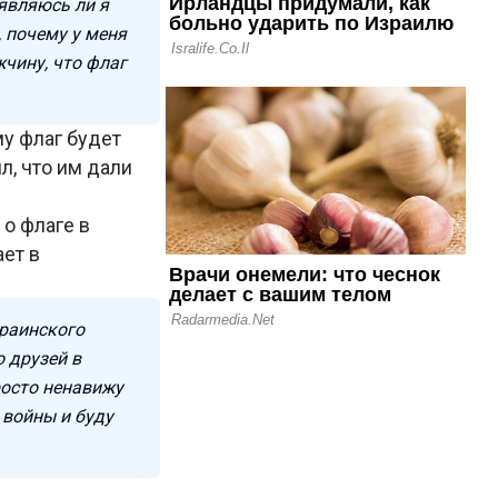
 являюсь ли я
, почему у меня
чину, что флаг
му флаг будет
л, что им дали
 о флаге в
ает в
краинского
 друзей в
росто ненавижу
 войны и буду