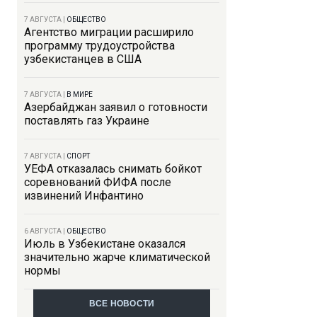
7 АВГУСТА
|
ОБЩЕСТВО
Агентство миграции расширило
программу трудоустройства
узбекистанцев в США
7 АВГУСТА
|
В МИРЕ
Азербайджан заявил о готовности
поставлять газ Украине
7 АВГУСТА
|
СПОРТ
УЕФА отказалась снимать бойкот
соревнований ФИФА после
извинений Инфантино
6 АВГУСТА
|
ОБЩЕСТВО
Июль в Узбекистане оказался
значительно жарче климатической
нормы
ВСЕ НОВОСТИ