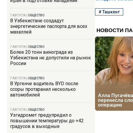
Иран в подготовке нападения
#
Ташкент
7 АВГУСТА
|
ОБЩЕСТВО
В Узбекистане создадут
энергетические паспорта для всех
махаллей
7 АВГУСТА
|
ОБЩЕСТВО
Более 20 тонн винограда из
Узбекистана не допустили на рынок
России
7 АВГУСТА
|
ОБЩЕСТВО
В Ургенче водитель BYD после
ссоры протаранил несколько
автомобилей
7 АВГУСТА
|
ОБЩЕСТВО
Узгидромет предупредил о
повышении температуры до +42
градусов в выходные