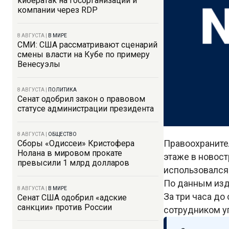
кибератак на госорганизации и
компании через RDP
8 АВГУСТА
|
В МИРЕ
СМИ: США рассматривают сценарий
смены власти на Кубе по примеру
Венесуэлы
8 АВГУСТА
|
ПОЛИТИКА
Сенат одобрил закон о правовом
статусе администрации президента
8 АВГУСТА
|
ОБЩЕСТВО
Правоохранител
Сборы «Одиссеи» Кристофера
Нолана в мировом прокате
этаже в новос
превысили 1 млрд долларов
использовался
По данным изд
8 АВГУСТА
|
В МИРЕ
За три часа до
Сенат США одобрил «адские
санкции» против России
сотрудником у