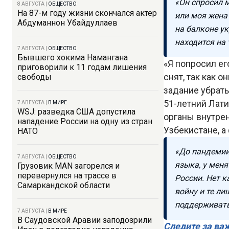
«Он спросил м
8 АВГУСТА
|
ОБЩЕСТВО
На 87-м году жизни скончался актер
или моя жена 
Абдуманнон Убайдуллаев
на балконе ук
находится на 
7 АВГУСТА
|
ОБЩЕСТВО
Бывшего хокима Намангана
«Я попросил ег
приговорили к 11 годам лишения
снят, так как 
свободы
задание убрать
51-летний Лати
7 АВГУСТА
|
В МИРЕ
WSJ: разведка США допустила
органы внутрен
нападение России на одну из стран
Узбекистане, а
НАТО
«До пандемии 
7 АВГУСТА
|
ОБЩЕСТВО
языка, у меня
Грузовик MAN загорелся и
перевернулся на трассе в
России. Нет к
Самаркандской области
войну и те ли
поддерживать
7 АВГУСТА
|
В МИРЕ
В Саудовской Аравии заподозрили
Следите за ва