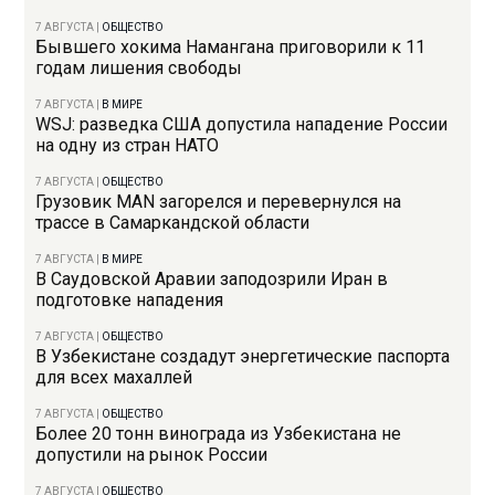
7 АВГУСТА
|
ОБЩЕСТВО
Бывшего хокима Намангана приговорили к 11
годам лишения свободы
7 АВГУСТА
|
В МИРЕ
WSJ: разведка США допустила нападение России
на одну из стран НАТО
7 АВГУСТА
|
ОБЩЕСТВО
Грузовик MAN загорелся и перевернулся на
трассе в Самаркандской области
7 АВГУСТА
|
В МИРЕ
В Саудовской Аравии заподозрили Иран в
подготовке нападения
7 АВГУСТА
|
ОБЩЕСТВО
В Узбекистане создадут энергетические паспорта
для всех махаллей
7 АВГУСТА
|
ОБЩЕСТВО
Более 20 тонн винограда из Узбекистана не
допустили на рынок России
7 АВГУСТА
|
ОБЩЕСТВО