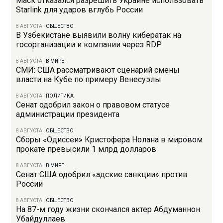
Маск отказался разрешить Украине использовать
Starlink для ударов вглубь России
8 АВГУСТА
|
ОБЩЕСТВО
В Узбекистане выявили волну кибератак на
госорганизации и компании через RDP
8 АВГУСТА
|
В МИРЕ
СМИ: США рассматривают сценарий смены
власти на Кубе по примеру Венесуэлы
8 АВГУСТА
|
ПОЛИТИКА
Сенат одобрил закон о правовом статусе
администрации президента
8 АВГУСТА
|
ОБЩЕСТВО
Сборы «Одиссеи» Кристофера Нолана в мировом
прокате превысили 1 млрд долларов
8 АВГУСТА
|
В МИРЕ
Сенат США одобрил «адские санкции» против
России
8 АВГУСТА
|
ОБЩЕСТВО
На 87-м году жизни скончался актер Абдуманнон
Убайдуллаев