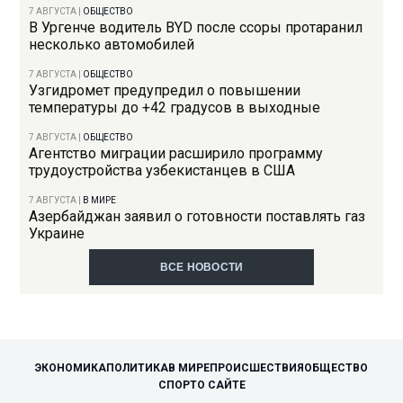
7 АВГУСТА
|
ОБЩЕСТВО
В Ургенче водитель BYD после ссоры протаранил
несколько автомобилей
7 АВГУСТА
|
ОБЩЕСТВО
Узгидромет предупредил о повышении
температуры до +42 градусов в выходные
7 АВГУСТА
|
ОБЩЕСТВО
Агентство миграции расширило программу
трудоустройства узбекистанцев в США
7 АВГУСТА
|
В МИРЕ
Азербайджан заявил о готовности поставлять газ
Украине
ВСЕ НОВОСТИ
ЭКОНОМИКА
ПОЛИТИКА
В МИРЕ
ПРОИСШЕСТВИЯ
ОБЩЕСТВО
СПОРТ
О САЙТЕ