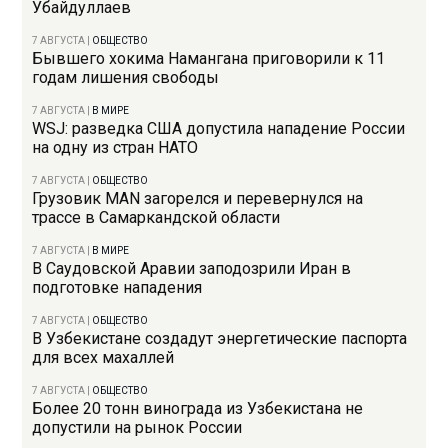
Убайдуллаев
7 АВГУСТА
|
ОБЩЕСТВО
Бывшего хокима Намангана приговорили к 11
годам лишения свободы
7 АВГУСТА
|
В МИРЕ
WSJ: разведка США допустила нападение России
на одну из стран НАТО
7 АВГУСТА
|
ОБЩЕСТВО
Грузовик MAN загорелся и перевернулся на
трассе в Самаркандской области
7 АВГУСТА
|
В МИРЕ
В Саудовской Аравии заподозрили Иран в
подготовке нападения
7 АВГУСТА
|
ОБЩЕСТВО
В Узбекистане создадут энергетические паспорта
для всех махаллей
7 АВГУСТА
|
ОБЩЕСТВО
Более 20 тонн винограда из Узбекистана не
допустили на рынок России