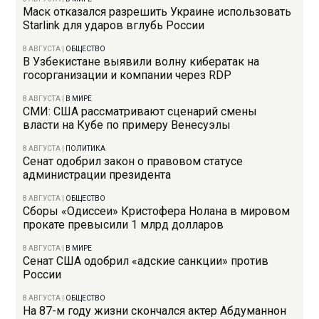
Маск отказался разрешить Украине использовать
Starlink для ударов вглубь России
8 АВГУСТА
|
ОБЩЕСТВО
В Узбекистане выявили волну кибератак на
госорганизации и компании через RDP
8 АВГУСТА
|
В МИРЕ
СМИ: США рассматривают сценарий смены
власти на Кубе по примеру Венесуэлы
8 АВГУСТА
|
ПОЛИТИКА
Сенат одобрил закон о правовом статусе
администрации президента
8 АВГУСТА
|
ОБЩЕСТВО
Сборы «Одиссеи» Кристофера Нолана в мировом
прокате превысили 1 млрд долларов
8 АВГУСТА
|
В МИРЕ
Сенат США одобрил «адские санкции» против
России
8 АВГУСТА
|
ОБЩЕСТВО
На 87-м году жизни скончался актер Абдуманнон