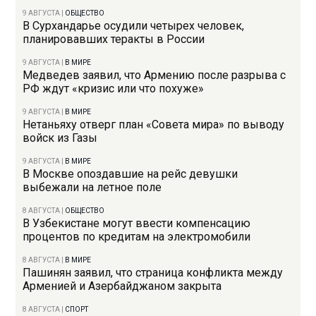
9 АВГУСТА
|
ОБЩЕСТВО
В Сурхандарье осудили четырех человек,
планировавших теракты в России
9 АВГУСТА
|
В МИРЕ
Медведев заявил, что Армению после разрыва с
РФ ждут «кризис или что похуже»
9 АВГУСТА
|
В МИРЕ
Нетаньяху отверг план «Совета мира» по выводу
войск из Газы
9 АВГУСТА
|
В МИРЕ
В Москве опоздавшие на рейс девушки
выбежали на летное поле
8 АВГУСТА
|
ОБЩЕСТВО
В Узбекистане могут ввести компенсацию
процентов по кредитам на электромобили
8 АВГУСТА
|
В МИРЕ
Пашинян заявил, что страница конфликта между
Арменией и Азербайджаном закрыта
8 АВГУСТА
|
СПОРТ