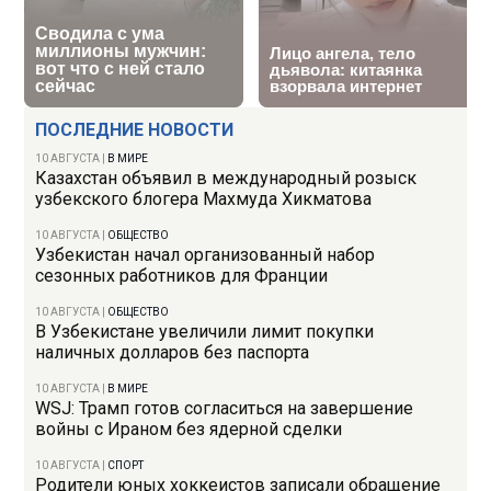
ПОСЛЕДНИЕ НОВОСТИ
10 АВГУСТА
|
В МИРЕ
Казахстан объявил в международный розыск
узбекского блогера Махмуда Хикматова
10 АВГУСТА
|
ОБЩЕСТВО
Узбекистан начал организованный набор
сезонных работников для Франции
10 АВГУСТА
|
ОБЩЕСТВО
В Узбекистане увеличили лимит покупки
наличных долларов без паспорта
10 АВГУСТА
|
В МИРЕ
WSJ: Трамп готов согласиться на завершение
войны с Ираном без ядерной сделки
10 АВГУСТА
|
СПОРТ
Родители юных хоккеистов записали обращение