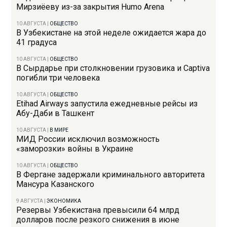
Мирзиёеву из-за закрытия Humo Arena
10 АВГУСТА
|
ОБЩЕСТВО
В Узбекистане на этой неделе ожидается жара до
41 градуса
10 АВГУСТА
|
ОБЩЕСТВО
В Сырдарье при столкновении грузовика и Captiva
погибли три человека
10 АВГУСТА
|
ОБЩЕСТВО
Etihad Airways запустила ежедневные рейсы из
Абу-Даби в Ташкент
10 АВГУСТА
|
В МИРЕ
МИД России исключил возможность
«заморозки» войны в Украине
10 АВГУСТА
|
ОБЩЕСТВО
В Фергане задержали криминального авторитета
Мансура Казанского
9 АВГУСТА
|
ЭКОНОМИКА
Резервы Узбекистана превысили 64 млрд
долларов после резкого снижения в июне