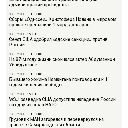
администрации президента
8 АВГУСТА
|
ОБЩЕСТВО
Сборы «Одиссеи» Кристофера Нолана в мировом
прокате превысили 1 млрд долларов
8 АВГУСТА
|
В МИРЕ
Сенат США одобрил «адские санкции» против
России
8 АВГУСТА
|
ОБЩЕСТВО
На 87-м году жизни скончался актер Абдуманнон
Убайдуллаев
7 АВГУСТА
|
ОБЩЕСТВО
Бывшего хокима Намангана приговорили к 11
годам лишения свободы
7 АВГУСТА
|
В МИРЕ
WSJ: разведка США допустила нападение России
на одну из стран НАТО
7 АВГУСТА
|
ОБЩЕСТВО
Грузовик MAN загорелся и перевернулся на
трассе в Самаркандской области