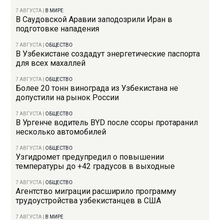
7 АВГУСТА
|
В МИРЕ
В Саудовской Аравии заподозрили Иран в
подготовке нападения
7 АВГУСТА
|
ОБЩЕСТВО
В Узбекистане создадут энергетические паспорта
для всех махаллей
7 АВГУСТА
|
ОБЩЕСТВО
Более 20 тонн винограда из Узбекистана не
допустили на рынок России
7 АВГУСТА
|
ОБЩЕСТВО
В Ургенче водитель BYD после ссоры протаранил
несколько автомобилей
7 АВГУСТА
|
ОБЩЕСТВО
Узгидромет предупредил о повышении
температуры до +42 градусов в выходные
7 АВГУСТА
|
ОБЩЕСТВО
Агентство миграции расширило программу
трудоустройства узбекистанцев в США
7 АВГУСТА
|
В МИРЕ