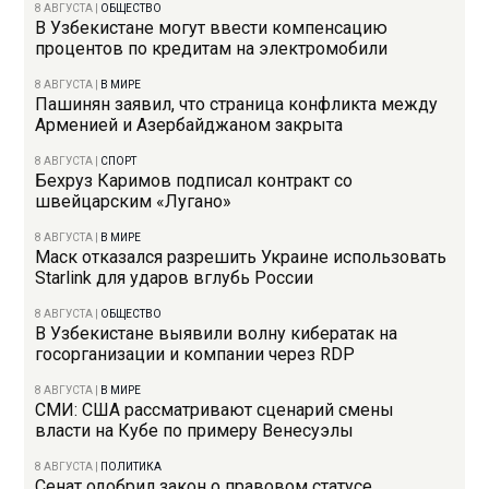
8 АВГУСТА
|
ОБЩЕСТВО
В Узбекистане могут ввести компенсацию
процентов по кредитам на электромобили
8 АВГУСТА
|
В МИРЕ
Пашинян заявил, что страница конфликта между
Арменией и Азербайджаном закрыта
8 АВГУСТА
|
СПОРТ
Бехруз Каримов подписал контракт со
швейцарским «Лугано»
8 АВГУСТА
|
В МИРЕ
Маск отказался разрешить Украине использовать
Starlink для ударов вглубь России
8 АВГУСТА
|
ОБЩЕСТВО
В Узбекистане выявили волну кибератак на
госорганизации и компании через RDP
8 АВГУСТА
|
В МИРЕ
СМИ: США рассматривают сценарий смены
власти на Кубе по примеру Венесуэлы
8 АВГУСТА
|
ПОЛИТИКА
Сенат одобрил закон о правовом статусе