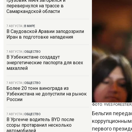
Грузовик MAN загорелся и
перевернулся на трассе в
Самаркандской области
7 АВГУСТА
|
В МИРЕ
В Саудовской Аравии заподозрили
Иран в подготовке нападения
7 АВГУСТА
|
ОБЩЕСТВО
В Узбекистане создадут
энергетические паспорта для всех
махаллей
7 АВГУСТА
|
ОБЩЕСТВО
Более 20 тонн винограда из
Узбекистана не допустили на рынок
России
ФОТО: YVES FORESTIER
Бельгия переда
7 АВГУСТА
|
ОБЩЕСТВО
В Ургенче водитель BYD после
коррупционными
ссоры протаранил несколько
первого презид
автомобилей