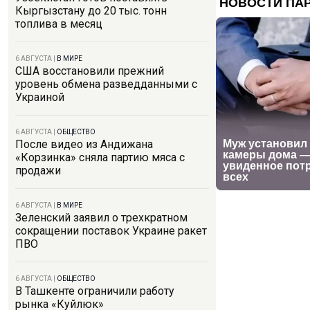
Кыргызстану до 20 тыс. тонн
топлива в месяц
6 АВГУСТА
|
В МИРЕ
США восстановили прежний
уровень обмена разведданными с
Украиной
6 АВГУСТА
|
ОБЩЕСТВО
После видео из Андижана
«Корзинка» сняла партию мяса с
продажи
6 АВГУСТА
|
В МИРЕ
Зеленский заявил о трехкратном
сокращении поставок Украине ракет
ПВО
6 АВГУСТА
|
ОБЩЕСТВО
В Ташкенте ограничили работу
рынка «Куйлюк»