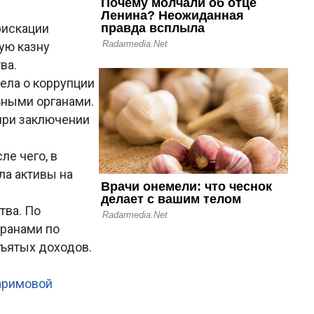
фискации
ую казну
ва.
ела о коррупции
ьными органами.
при заключении
е чего, в
ла активы на
тва. По
ранами по
ъятых доходов.
аримовой