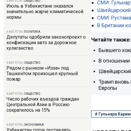
6 АВГУСТА
|
ОБЩЕСТВО
СМИ: Гульнар
Июль в Узбекистане оказался
Швейцарский 
значительно жарче климатической
нормы
СМИ: Рустама
В Британии к
6 АВГУСТА
|
ПОЛИТИКА
Депутаты одобрили законопроект о
Читайте также:
конфискации авто за дорожное
хулиганство
Бывшего хок
В отношении
6 АВГУСТА
|
ОБЩЕСТВО
Рядом с рынком «Изза» под
Швейцарский
Ташкентом произошел крупный
пожар
Трамп вновь
Европы
6 АВГУСТА
|
ОБЩЕСТВО
Число рабочих въездов граждан
Центральной Азии в Россию
сократилось на 15%
#
Гульнара Кари
6 АВГУСТА
|
ЭКОНОМИКА
Узбекистан готов поставлять