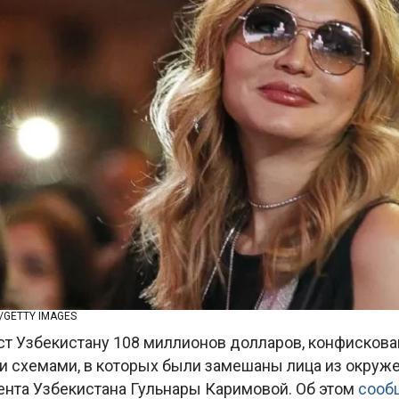
/GETTY IMAGES
ст Узбекистану 108 миллионов долларов, конфискова
 схемами, в которых были замешаны лица из окруж
ента Узбекистана Гульнары Каримовой. Об этом
сооб