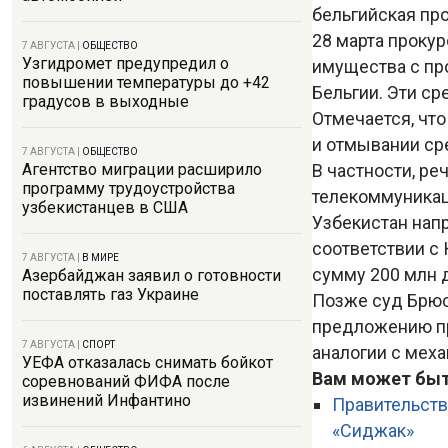
бельгийская про
28 марта проку
7 АВГУСТА
|
ОБЩЕСТВО
Узгидромет предупредил о
имущества с пр
повышении температуры до +42
Бельгии. Эти ср
градусов в выходные
Отмечается, чт
и отмывании ср
7 АВГУСТА
|
ОБЩЕСТВО
В частности, р
Агентство миграции расширило
программу трудоустройства
телекоммуникац
узбекистанцев в США
Узбекистан нап
соответствии с 
7 АВГУСТА
|
В МИРЕ
сумму 200 млн 
Азербайджан заявил о готовности
поставлять газ Украине
Позже суд Брюс
предложению пр
7 АВГУСТА
|
СПОРТ
аналогии с мех
УЕФА отказалась снимать бойкот
Вам может быт
соревнований ФИФА после
извинений Инфантино
Правительст
«Сиджак»