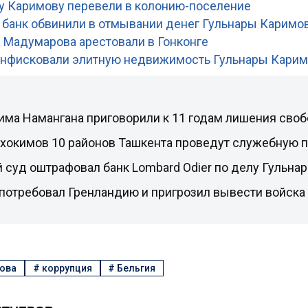
у Каримову перевели в колонию-поселение
банк обвинили в отмывании денег Гульнары Каримо
 Мадумарова арестовали в Гонконге
онфисковали элитную недвижимость Гульнары Кари
има Намангана приговорили к 11 годам лишения сво
 хокимов 10 районов Ташкента проведут служебную 
 суд оштрафовал банк Lombard Odier по делу Гульна
 потребовал Гренландию и пригрозил вывести войска
мова
#
коррупция
#
Бельгия