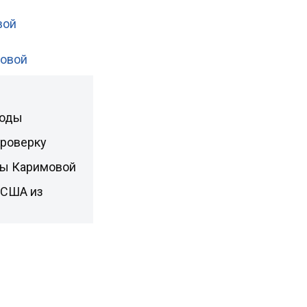
вой
мовой
боды
проверку
ры Каримовой
 США из