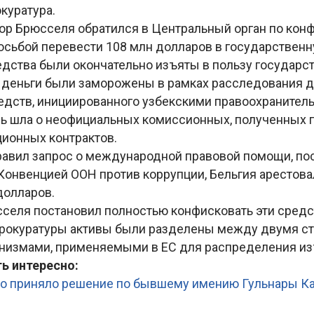
куратура.
рор Брюсселя обратился в Центральный орган по кон
осьбой перевести 108 млн долларов в государственн
едства были окончательно изъяты в пользу государст
о деньги были заморожены в рамках расследования д
едств, инициированного узбекскими правоохранител
ечь шла о неофициальных комиссионных, полученных 
ионных контрактов.
равил запрос о международной правовой помощи, посл
Конвенцией ООН против коррупции, Бельгия арестова
долларов.
селя постановил полностью конфисковать эти средс
окуратуры активы были разделены между двумя ст
анизмами, применяемыми в ЕС для распределения из
ь интересно:
во приняло решение по бывшему имению Гульнары К