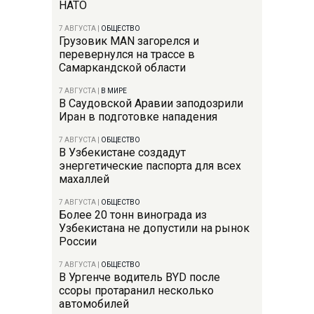
НАТО
7 АВГУСТА
|
ОБЩЕСТВО
Грузовик MAN загорелся и
перевернулся на трассе в
Самаркандской области
7 АВГУСТА
|
В МИРЕ
В Саудовской Аравии заподозрили
Иран в подготовке нападения
7 АВГУСТА
|
ОБЩЕСТВО
В Узбекистане создадут
энергетические паспорта для всех
махаллей
7 АВГУСТА
|
ОБЩЕСТВО
Более 20 тонн винограда из
Узбекистана не допустили на рынок
России
7 АВГУСТА
|
ОБЩЕСТВО
В Ургенче водитель BYD после
ссоры протаранил несколько
автомобилей