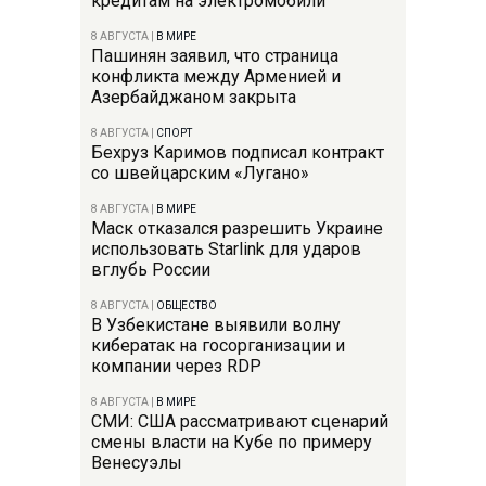
кредитам на электромобили
8 АВГУСТА
|
В МИРЕ
Пашинян заявил, что страница
конфликта между Арменией и
Азербайджаном закрыта
8 АВГУСТА
|
СПОРТ
Бехруз Каримов подписал контракт
со швейцарским «Лугано»
8 АВГУСТА
|
В МИРЕ
Маск отказался разрешить Украине
использовать Starlink для ударов
вглубь России
8 АВГУСТА
|
ОБЩЕСТВО
В Узбекистане выявили волну
кибератак на госорганизации и
компании через RDP
8 АВГУСТА
|
В МИРЕ
СМИ: США рассматривают сценарий
смены власти на Кубе по примеру
Венесуэлы