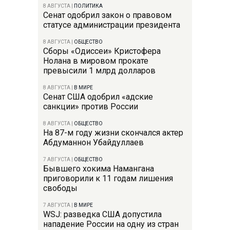
8 АВГУСТА
|
ПОЛИТИКА
Сенат одобрил закон о правовом
статусе администрации президента
8 АВГУСТА
|
ОБЩЕСТВО
Сборы «Одиссеи» Кристофера
Нолана в мировом прокате
превысили 1 млрд долларов
8 АВГУСТА
|
В МИРЕ
Сенат США одобрил «адские
санкции» против России
8 АВГУСТА
|
ОБЩЕСТВО
На 87-м году жизни скончался актер
Абдуманнон Убайдуллаев
7 АВГУСТА
|
ОБЩЕСТВО
Бывшего хокима Намангана
приговорили к 11 годам лишения
свободы
7 АВГУСТА
|
В МИРЕ
WSJ: разведка США допустила
нападение России на одну из стран