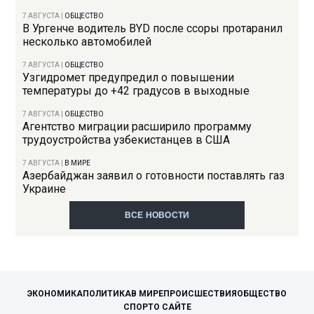
7 АВГУСТА
|
ОБЩЕСТВО
В Ургенче водитель BYD после ссоры протаранил
несколько автомобилей
7 АВГУСТА
|
ОБЩЕСТВО
Узгидромет предупредил о повышении
температуры до +42 градусов в выходные
7 АВГУСТА
|
ОБЩЕСТВО
Агентство миграции расширило программу
трудоустройства узбекистанцев в США
7 АВГУСТА
|
В МИРЕ
Азербайджан заявил о готовности поставлять газ
Украине
ВСЕ НОВОСТИ
ЭКОНОМИКА
ПОЛИТИКА
В МИРЕ
ПРОИСШЕСТВИЯ
ОБЩЕСТВО
СПОРТ
О САЙТЕ