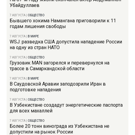
Убайдуллаев
7 АВГУСТА
|
ОБЩЕСТВО
Бывшего хокима Намангана приговорили к 11
годам лишения свободы
7 АВГУСТА
|
В МИРЕ
WSJ: разведка США допустила нападение России
на одну из стран НАТО
7 АВГУСТА
|
ОБЩЕСТВО
Грузовик MAN загорелся и перевернулся на
трассе в Самаркандской области
7 АВГУСТА
|
В МИРЕ
В Саудовской Аравии заподозрили Иран в
подготовке нападения
7 АВГУСТА
|
ОБЩЕСТВО
В Узбекистане создадут энергетические паспорта
для всех махаллей
7 АВГУСТА
|
ОБЩЕСТВО
Более 20 тонн винограда из Узбекистана не
допустили на рынок России