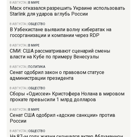
8 АВГУСТА
|
В МИРЕ
Маск отказался разрешить Украине использовать
Starlink для ударов вглубь России
8 АВГУСТА
|
ОБЩЕСТВО
В Узбекистане выявили волну кибератак на
госорганизации и компании через RDP
8 АВГУСТА
|
В МИРЕ
СМИ: США рассматривают сценарий смены
власти на Кубе по примеру Венесуэлы
8 АВГУСТА
|
ПОЛИТИКА
Сенат одобрил закон о правовом статусе
администрации президента
8 АВГУСТА
|
ОБЩЕСТВО
Сборы «Одиссеи» Кристофера Нолана в мировом
прокате превысили 1 млрд долларов
8 АВГУСТА
|
В МИРЕ
Сенат США одобрил «адские санкции» против
России
8 АВГУСТА
|
ОБЩЕСТВО
На 87-м году жизни скончался актер Абдуманнон