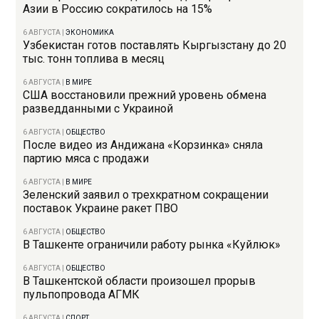
Азии в Россию сократилось на 15%
6 АВГУСТА
|
ЭКОНОМИКА
Узбекистан готов поставлять Кыргызстану до 20
тыс. тонн топлива в месяц
6 АВГУСТА
|
В МИРЕ
США восстановили прежний уровень обмена
разведданными с Украиной
6 АВГУСТА
|
ОБЩЕСТВО
После видео из Андижана «Корзинка» сняла
партию мяса с продажи
6 АВГУСТА
|
В МИРЕ
Зеленский заявил о трехкратном сокращении
поставок Украине ракет ПВО
6 АВГУСТА
|
ОБЩЕСТВО
В Ташкенте ограничили работу рынка «Куйлюк»
6 АВГУСТА
|
ОБЩЕСТВО
В Ташкентской области произошел прорыв
пульпопровода АГМК
6 АВГУСТА
|
СПОРТ