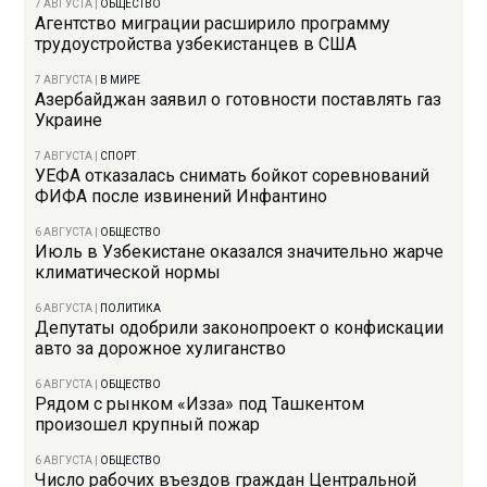
7 АВГУСТА
|
ОБЩЕСТВО
Агентство миграции расширило программу
трудоустройства узбекистанцев в США
7 АВГУСТА
|
В МИРЕ
Азербайджан заявил о готовности поставлять газ
Украине
7 АВГУСТА
|
СПОРТ
УЕФА отказалась снимать бойкот соревнований
ФИФА после извинений Инфантино
6 АВГУСТА
|
ОБЩЕСТВО
Июль в Узбекистане оказался значительно жарче
климатической нормы
6 АВГУСТА
|
ПОЛИТИКА
Депутаты одобрили законопроект о конфискации
авто за дорожное хулиганство
6 АВГУСТА
|
ОБЩЕСТВО
Рядом с рынком «Изза» под Ташкентом
произошел крупный пожар
6 АВГУСТА
|
ОБЩЕСТВО
Число рабочих въездов граждан Центральной