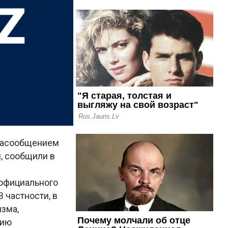
виасообщением
, сообщили в
 официального
 частности, в
изма,
цию