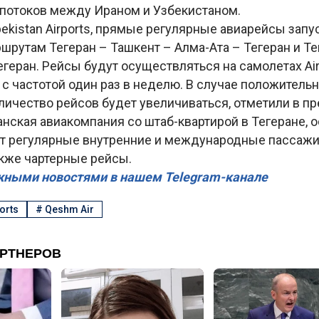
 потоков между Ираном и Узбекистаном.
kistan Airports, прямые регулярные авиарейсы запу
шрутам Тегеран – Ташкент – Алма-Ата – Тегеран и Те
геран. Рейсы будут осуществляться на самолетах Ai
с частотой один раз в неделю. В случае положительн
ичество рейсов будет увеличиваться, отметили в пр
анская авиакомпания со штаб-квартирой в Тегеране, 
ет регулярные внутренние и международные пассаж
акже чартерные рейсы.
жными новостями в нашем Telegram-канале
orts
#
Qeshm Air