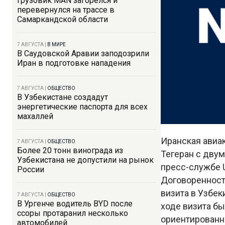
Грузовик MAN загорелся и
перевернулся на трассе в
Самаркандской области
7 АВГУСТА
|
В МИРЕ
В Саудовской Аравии заподозрили
Иран в подготовке нападения
7 АВГУСТА
|
ОБЩЕСТВО
В Узбекистане создадут
энергетические паспорта для всех
махаллей
Иранская авиа
7 АВГУСТА
|
ОБЩЕСТВО
Более 20 тонн винограда из
Тегеран с дву
Узбекистана не допустили на рынок
пресс-службе U
России
Договоренност
визита в Узбек
7 АВГУСТА
|
ОБЩЕСТВО
В Ургенче водитель BYD после
ходе визита бы
ссоры протаранил несколько
ориентированн
автомобилей