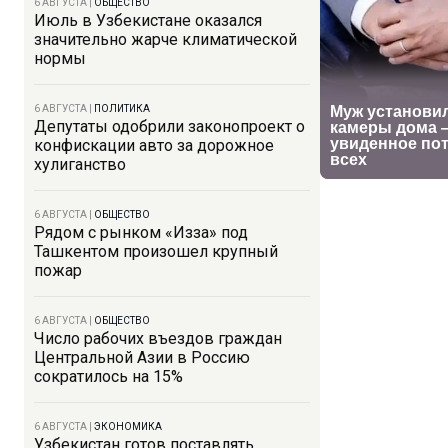
6 АВГУСТА
|
ОБЩЕСТВО
Июль в Узбекистане оказался
значительно жарче климатической
нормы
6 АВГУСТА
|
ПОЛИТИКА
Депутаты одобрили законопроект о
конфискации авто за дорожное
хулиганство
6 АВГУСТА
|
ОБЩЕСТВО
Рядом с рынком «Изза» под
Ташкентом произошел крупный
пожар
6 АВГУСТА
|
ОБЩЕСТВО
Число рабочих въездов граждан
Центральной Азии в Россию
сократилось на 15%
6 АВГУСТА
|
ЭКОНОМИКА
Узбекистан готов поставлять