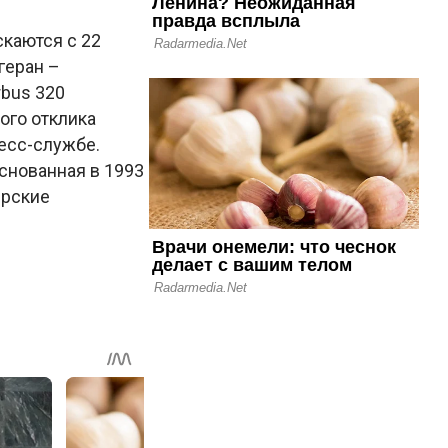
скаются с 22
геран –
rbus 320
ого отклика
есс-службе.
основанная в 1993
ирские