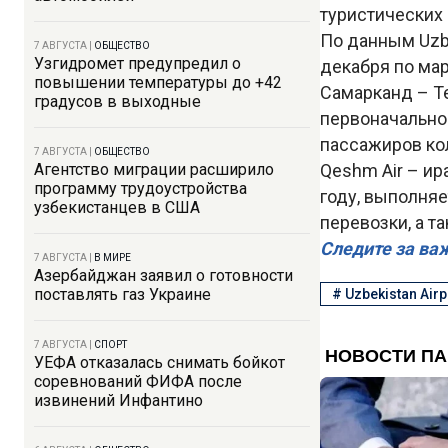
туристических
По данным Uzbe
7 АВГУСТА
|
ОБЩЕСТВО
Узгидромет предупредил о
декабря по мар
повышении температуры до +42
Самарканд – Те
градусов в выходные
первоначально 
пассажиров кол
7 АВГУСТА
|
ОБЩЕСТВО
Агентство миграции расширило
Qeshm Air – ир
программу трудоустройства
году, выполня
узбекистанцев в США
перевозки, а т
Следите за ва
7 АВГУСТА
|
В МИРЕ
Азербайджан заявил о готовности
поставлять газ Украине
#
Uzbekistan Airp
7 АВГУСТА
|
СПОРТ
УЕФА отказалась снимать бойкот
соревнований ФИФА после
извинений Инфантино