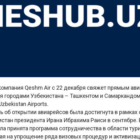
компания Qeshm Air с 22 декабря свяжет прямым а
мя городами Узбекистана – Ташкентом и Самаркандом
zbekistan Airports.
ь об открытии авиарейсов была достигнута в рамках
истан президента Ирана Ибрахима Раиси в сентябре. В
ла принята программа сотрудничества в области тур
ая на упрощение ряда визовых процедур и активиза