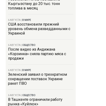
Кыргызстану до 20 тыс. тонн
топлива в месяц
6 АВГУСТА
|
В МИРЕ
США восстановили прежний
уровень обмена разведданными с
Украиной
6 АВГУСТА
|
ОБЩЕСТВО
После видео из Андижана
«Корзинка» сняла партию мяса с
продажи
6 АВГУСТА
|
В МИРЕ
Зеленский заявил о трехкратном
сокращении поставок Украине
ракет ПВО
6 АВГУСТА
|
ОБЩЕСТВО
В Ташкенте ограничили работу
рынка «Куйлюк»