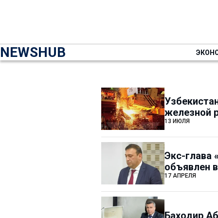
NEWSHUB
ЭКОН
Узбекистан
железной 
13 ИЮЛЯ
Экс-глава
объявлен 
17 АПРЕЛЯ
Баходир А