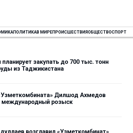
ОМИКА
ПОЛИТИКА
В МИРЕ
ПРОИСШЕСТВИЯ
ОБЩЕСТВО
СПОРТ
 планирует закупать до 700 тыс. тонн
руды из Таджикистана
 «Узметкомбината» Дилшод Ахмедов
в международный розыск
бдуллаев возглавил «Узметкомбинат»