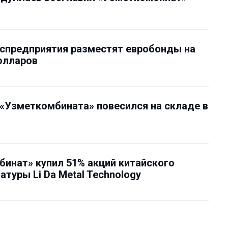
спредприятия разместят евробонды на
олларов
«Узметкомбината» повесился на складе в
инат» купил 51% акций китайского
атуры Li Da Metal Technology