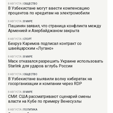
8 АВГУСТА
|
ОБЩЕСТВО
В Узбекистане могут ввести компенсацию
процентов по кредитам на электромобили
8 АВГУСТА
|
В МИРЕ
Пашинян заявил, что страница конфликта между
Арменией и Азербайджаном закрыта
8 АВГУСТА
|
СПОРТ
Бехруз Каримов подписал контракт со
швейцарским «Лугано»
8 АВГУСТА
|
В МИРЕ
Маск отказался разрешить Украине использовать
Starlink для ударов вглубь России
8 АВГУСТА
|
ОБЩЕСТВО
В Узбекистане выявили волну кибератак на
госорганизации и компании через RDP
8 АВГУСТА
|
В МИРЕ
СМИ: США рассматривают сценарий смены
власти на Кубе по примеру Венесуэлы
8 АВГУСТА
|
ПОЛИТИКА