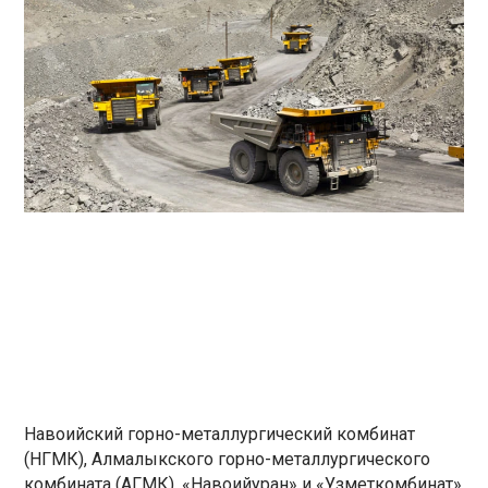
Навоийский горно-металлургический комбинат
(НГМК), Алмалыкского горно-металлургического
комбината (АГМК), «Навоийуран» и «Узметкомбинат»