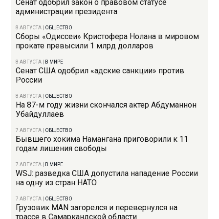
Сенат одобрил закон о правовом статусе
администрации президента
8 АВГУСТА
|
ОБЩЕСТВО
Сборы «Одиссеи» Кристофера Нолана в мировом
прокате превысили 1 млрд долларов
8 АВГУСТА
|
В МИРЕ
Сенат США одобрил «адские санкции» против
России
8 АВГУСТА
|
ОБЩЕСТВО
На 87-м году жизни скончался актер Абдуманнон
Убайдуллаев
7 АВГУСТА
|
ОБЩЕСТВО
Бывшего хокима Намангана приговорили к 11
годам лишения свободы
7 АВГУСТА
|
В МИРЕ
WSJ: разведка США допустила нападение России
на одну из стран НАТО
7 АВГУСТА
|
ОБЩЕСТВО
Грузовик MAN загорелся и перевернулся на
трассе в Самаркандской области