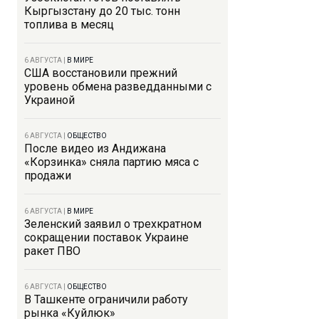
Кыргызстану до 20 тыс. тонн
топлива в месяц
6 АВГУСТА
|
В МИРЕ
США восстановили прежний
уровень обмена разведданными с
Украиной
6 АВГУСТА
|
ОБЩЕСТВО
После видео из Андижана
«Корзинка» сняла партию мяса с
продажи
6 АВГУСТА
|
В МИРЕ
Зеленский заявил о трехкратном
сокращении поставок Украине
ракет ПВО
6 АВГУСТА
|
ОБЩЕСТВО
В Ташкенте ограничили работу
рынка «Куйлюк»