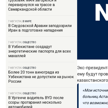
Грузовик MAN загорелся и
перевернулся на трассе в
Самаркандской области
7 АВГУСТА
|
В МИРЕ
В Саудовской Аравии заподозрили
Иран в подготовке нападения
7 АВГУСТА
|
ОБЩЕСТВО
В Узбекистане создадут
энергетические паспорта для всех
махаллей
Экс-президент
7 АВГУСТА
|
ОБЩЕСТВО
Более 20 тонн винограда из
ему будут про
Узбекистана не допустили на рынок
казахстанског
России
«Мои источни
7 АВГУСТА
|
ОБЩЕСТВО
больниц Аста
В Ургенче водитель BYD после
ссоры протаранил несколько
что возможно
автомобилей