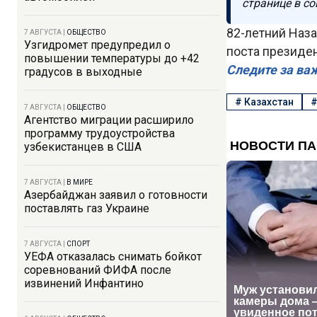
странице в со
82-летний Наза
7 АВГУСТА
|
ОБЩЕСТВО
Узгидромет предупредил о
поста президен
повышении температуры до +42
Следите за ва
градусов в выходные
#
Казахстан
7 АВГУСТА
|
ОБЩЕСТВО
Агентство миграции расширило
программу трудоустройства
узбекистанцев в США
7 АВГУСТА
|
В МИРЕ
Азербайджан заявил о готовности
поставлять газ Украине
7 АВГУСТА
|
СПОРТ
УЕФА отказалась снимать бойкот
соревнований ФИФА после
извинений Инфантино