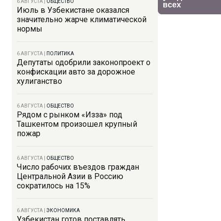
6 АВГУСТА
|
ОБЩЕСТВО
Июль в Узбекистане оказался
значительно жарче климатической
нормы
6 АВГУСТА
|
ПОЛИТИКА
Депутаты одобрили законопроект о
конфискации авто за дорожное
хулиганство
6 АВГУСТА
|
ОБЩЕСТВО
Рядом с рынком «Изза» под
Ташкентом произошел крупный
пожар
6 АВГУСТА
|
ОБЩЕСТВО
Число рабочих въездов граждан
Центральной Азии в Россию
сократилось на 15%
6 АВГУСТА
|
ЭКОНОМИКА
Узбекистан готов поставлять